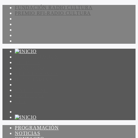
FUNDACIÓN RADIO CULTURA
PREMIO RFI-RADIO CULTURA
PROGRAMACIÓN
NOTICIAS
CONTACTO
QUIENES SOMOS
IR A AMADEUS
ON DEMAND
ESCUCHAR
VER
PROGRAMACIÓN
NOTICIAS