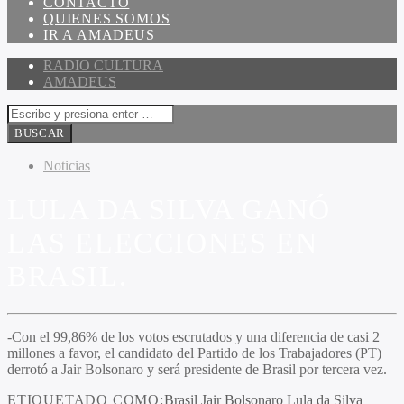
CONTACTO
QUIENES SOMOS
IR A AMADEUS
RADIO CULTURA
AMADEUS
Noticias
LULA DA SILVA GANÓ
LAS ELECCIONES EN
BRASIL.
-Con el
99,86%
de los votos escrutados y una diferencia de casi
2
millones
a favor, el candidato del Partido de los Trabajadores (PT)
derrotó a
Jair Bolsonaro
y será presidente de Brasil por tercera vez.
ETIQUETADO COMO:
Brasil
Jair Bolsonaro
Lula da Silva