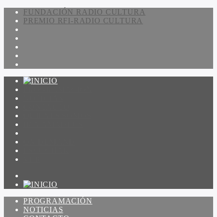
FUNDACIÓN RADIO CULTURA
PREMIO RFI-RADIO CULTURA
PROGRAMACIÓN
NOTICIAS
CONTACTO
QUIENES SOMOS
IR A AMADEUS
ON DEMAND
ESCUCHAR
VER
PROGRAMACIÓN
NOTICIAS