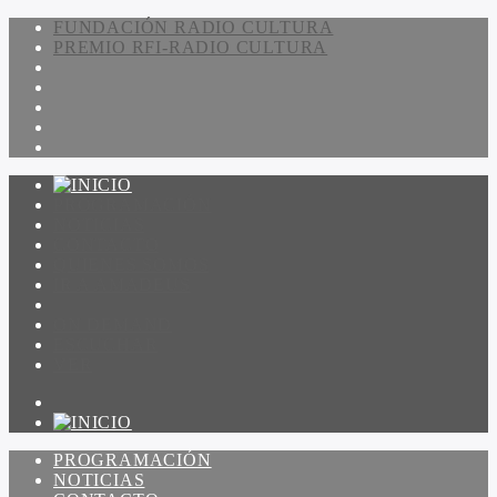
FUNDACIÓN RADIO CULTURA
PREMIO RFI-RADIO CULTURA
PROGRAMACIÓN
NOTICIAS
CONTACTO
QUIENES SOMOS
IR A AMADEUS
ON DEMAND
ESCUCHAR
VER
PROGRAMACIÓN
NOTICIAS