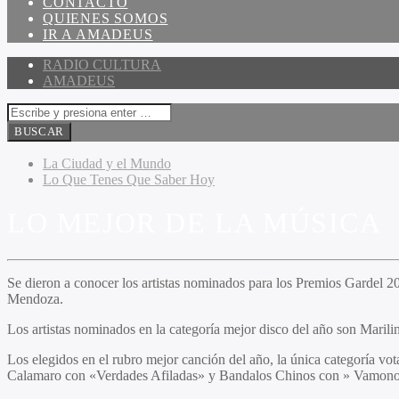
CONTACTO
QUIENES SOMOS
IR A AMADEUS
RADIO CULTURA
AMADEUS
La Ciudad y el Mundo
Lo Que Tenes Que Saber Hoy
LO MEJOR DE LA MÚSICA
Se dieron a conocer los artistas nominados para los Premios Gardel 2
Mendoza.
Los artistas nominados en la categoría mejor disco del año son Mari
Los elegidos en el rubro mejor canción del año, la única categoría v
Calamaro con «Verdades Afiladas» y Bandalos Chinos con » Vamono