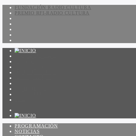
FUNDACIÓN RADIO CULTURA
PREMIO RFI-RADIO CULTURA
PROGRAMACIÓN
NOTICIAS
CONTACTO
QUIENES SOMOS
IR A AMADEUS
ON DEMAND
ESCUCHAR
VER
PROGRAMACIÓN
NOTICIAS