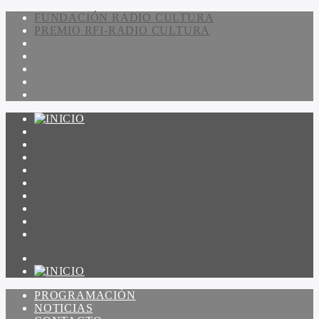
FUNDACIÓN RADIO CULTURA
PREMIO RFI-RADIO CULTURA
PROGRAMACIÓN
NOTICIAS
CONTACTO
QUIENES SOMOS
IR A AMADEUS
ON DEMAND
ESCUCHAR
VER
PROGRAMACIÓN
NOTICIAS