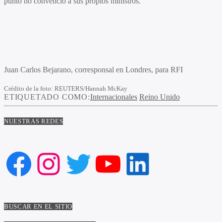
punto no convenció a sus propios ministros.
Juan Carlos Bejarano,
corresponsal en Londres, para RFI
Crédito de la foto: REUTERS/Hannah McKay
ETIQUETADO COMO:
Internacionales
Reino Unido
NUESTRAS REDES
Facebook
Instagram
Twitter
YouTube
LinkedIn
BUSCAR EN EL SITIO