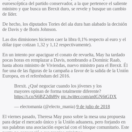
euroescéptica del partido conservador, a la que pertenece el saliente
ministro y que busca un Brexit duro, se revele y busque un cambio
de líder.
De hecho, los diputados Tories del ala dura han alabado la decisión
de Davis y de Boris Johnson.
Las dos dimisiones hicieron caer la libra 0,1% respecto al euro y el
dólar (que cotizan 1,32 y 1,12 respectivamente).
En un intento por apaciguar el conato de revuelta, May ha tardado
pocas horas en remplazar a Davis, nombrando a Dominic Raab,
hasta ahora ministro de Viviendas, nuevo ministro para el Brexit. Él
fue una de las figuras de la campaña a favor de la salida de la Unión
Europea, en el referéndum del 2016.
Brexit. ¿Qué negociar cuando los jóvenes y los
mayores opinan de forma totalmente diferente?
https://t.co/S6BZ2dh89y
pic.twitter.com/ardGN6tGDX
— electomania (@electo_mania)
9 de julio de 2018
El viernes pasado, Theresa May puso sobre la mesa una propuesta
para dejar el mercado único y la Unión aduanera, pero forjando en
sus palabras una asociación especial con el bloque comunitario. Este