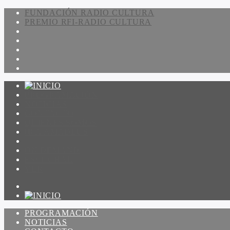
FUNDACIÓN RADIO CULTURA
PREMIO RFI-RADIO CULTURA
PROGRAMACIÓN
NOTICIAS
CONTACTO
QUIENES SOMOS
IR A AMADEUS
ON DEMAND
ESCUCHAR
VER
PROGRAMACIÓN
NOTICIAS