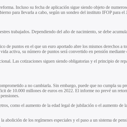
 reforma. Incluso su fecha de aplicación sigue siendo objeto de numeros
ierno para llevarla a cabo, según un sondeo del instituto IFOP para el
stres trabajados. Dependiendo del año de nacimiento, se debe acumular
o de puntos en el que un euro aportado abre los mismos derechos a tod
u vida activa, su número de puntos será convertido en pensión mediante 
cional. Las cotizaciones siguen siendo obligatorias y el principio de rep
comprometido a no cambiarla. Sin embargo, puede que no cumpla su pro
cit de 10.000 millones de euros en 2022. El informe no prevé un retorno
 pensiones.
ros, como el aumento de la edad legal de jubilación o el aumento de la 
 la abolición de los regímenes especiales y el paso a un sistema de pen
.