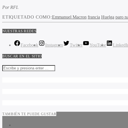
Por RFI.
ETIQUETADO COMO:
Emmanuel Macron
francia
Huelga
paro n
NUESTRAS REDES
Facebook
Instagram
Twitter
YouTube
LinkedI
BUSCAR EN EL SITIO
TAMBIÉN TE PUEDE GUSTAR