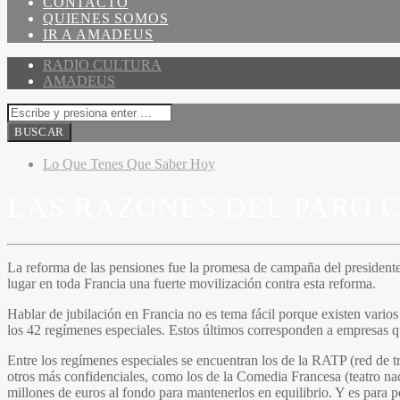
CONTACTO
QUIENES SOMOS
IR A AMADEUS
RADIO CULTURA
AMADEUS
Lo Que Tenes Que Saber Hoy
LAS RAZONES DEL PARO
La reforma de las pensiones fue la promesa de campaña del presidente
lugar en toda Francia una fuerte movilización contra esta reforma.
Hablar de jubilación en Francia no es tema fácil porque existen vario
los 42 regímenes especiales. Estos últimos corresponden a empresas 
Entre los regímenes especiales se encuentran los de la RATP (red de t
otros más confidenciales, como los de la Comedia Francesa (teatro na
millones de euros al fondo para mantenerlos en equilibrio. Y es para p