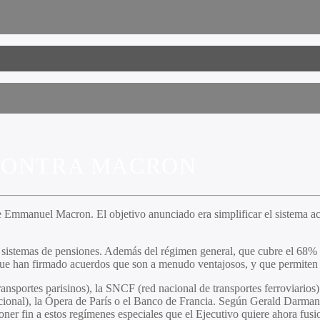
 CONTRA MACRON
 Emmanuel Macron. El objetivo anunciado era simplificar el sistema act
s sistemas de pensiones. Además del régimen general, que cubre el 68% d
que han firmado acuerdos que son a menudo ventajosos, y que permiten 
ransportes parisinos), la SNCF (red nacional de transportes ferroviario
cional), la Ópera de París o el Banco de Francia. Según Gerald Darman
oner fin a estos regímenes especiales que el Ejecutivo quiere ahora fus