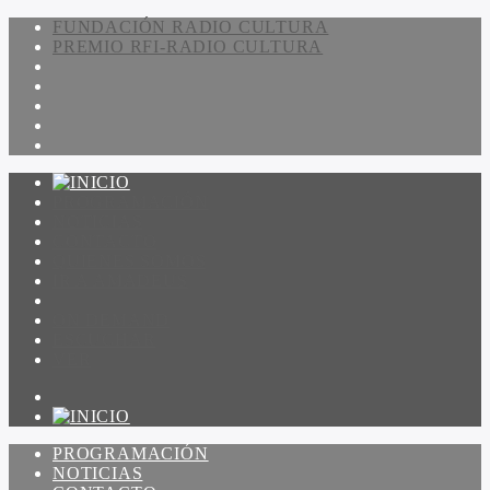
FUNDACIÓN RADIO CULTURA
PREMIO RFI-RADIO CULTURA
PROGRAMACIÓN
NOTICIAS
CONTACTO
QUIENES SOMOS
IR A AMADEUS
ON DEMAND
ESCUCHAR
VER
PROGRAMACIÓN
NOTICIAS