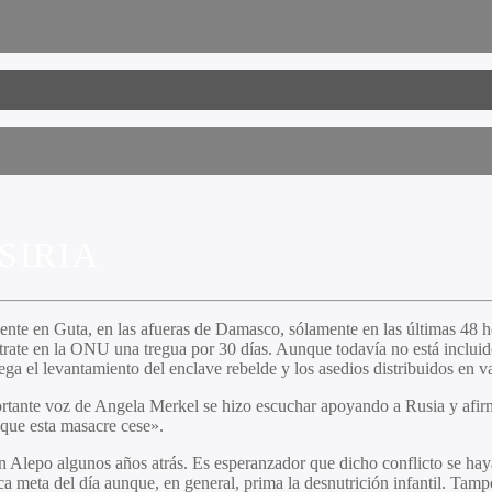
SIRIA
ente en Guta, en las afueras de Damasco, sólamente en las últimas 48 ho
ate en la ONU una tregua por 30 días. Aunque todavía no está incluido 
rega el levantamiento del enclave rebelde y los asedios distribuidos en v
tante voz de Angela Merkel se hizo escuchar apoyando a Rusia y afirma
 que esta masacre cese».
n Alepo algunos años atrás. Es esperanzador que dicho conflicto se hay
ca meta del día aunque, en general, prima la desnutrición infantil. Ta