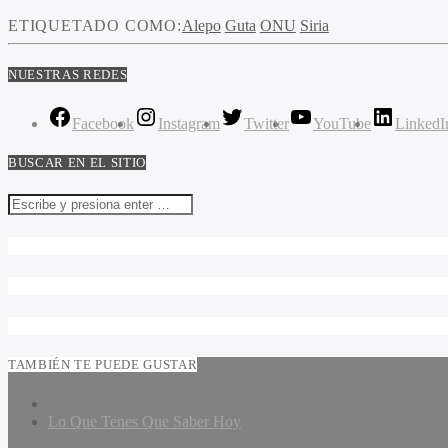
ETIQUETADO COMO:
Alepo
Guta
ONU
Siria
NUESTRAS REDES
Facebook
Instagram
Twitter
YouTube
LinkedI
BUSCAR EN EL SITIO
TAMBIÉN TE PUEDE GUSTAR
Lo Que Tenes Que Saber Hoy