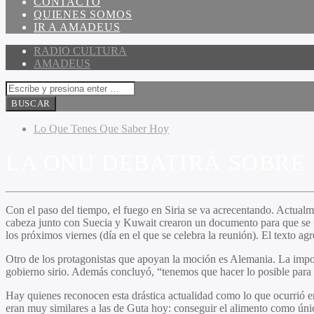
CONTACTO
QUIENES SOMOS
IR A AMADEUS
RADIO CULTURA
AMADEUS
Lo Que Tenes Que Saber Hoy
LA ONU DEBATIRÁ SOBRE 
Con el paso del tiempo, el fuego en Siria se va acrecentando. Actualm
cabeza junto con Suecia y Kuwait crearon un documento para que se tr
los próximos viernes (día en el que se celebra la reunión). El texto ag
Otro de los protagonistas que apoyan la moción es Alemania. La impor
gobierno sirio. Además concluyó, “t
enemos que hacer lo posible para
Hay quienes reconocen esta drástica actualidad como lo que ocurrió e
eran muy similares a las de Guta hoy: conseguir el alimento como úni