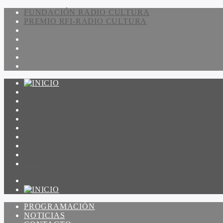
FUNDACIÓN RADIO CULTURA
PREMIO RFI-RADIO CULTURA
PROGRAMACIÓN
NOTICIAS
CONTACTO
QUIENES SOMOS
IR A AMADEUS
ON DEMAND
ESCUCHAR
VER
PROGRAMACIÓN
NOTICIAS