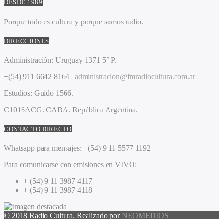
DESDE 1989
Porque todo es cultura y porque somos radio.
DIRECCIONES
Administración:
Uruguay 1371 5° P.
+(54) 911 6642 8164 |
administracion@fmradiocultura.com.ar
Estudios:
Guido 1566.
C1016ACG
. CABA.
República Argentina.
CONTACTO DIRECTO
Whatsapp para mensajes:
+(54) 9 11 5577 1192
Para comunicarse con emisiones en VIVO:
+ (54) 9 11 3987 4117
+ (54) 9 11 3987 4118
© 2018 Radio Cultura. Realizado por
NEOMEDIOS