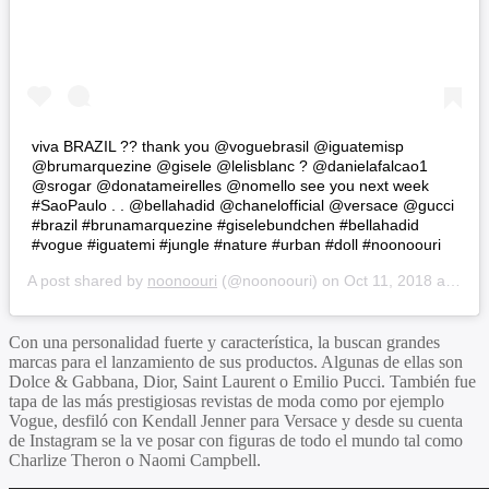
viva BRAZIL ?? thank you @voguebrasil @iguatemisp
@brumarquezine @gisele @lelisblanc ? @danielafalcao1
@srogar @donatameirelles @nomello see you next week
#SaoPaulo . . @bellahadid @chanelofficial @versace @gucci
#brazil #brunamarquezine #giselebundchen #bellahadid
#vogue #iguatemi #jungle #nature #urban #doll #noonoouri
A post shared by
noonoouri
(@noonoouri) on
Oct 11, 2018 at 5:54am PDT
Con una personalidad fuerte y característica, la buscan grandes
marcas para el lanzamiento de sus productos. Algunas de ellas son
Dolce & Gabbana, Dior, Saint Laurent o Emilio Pucci. También fue
tapa de las más prestigiosas revistas de moda como por ejemplo
Vogue, desfiló con Kendall Jenner para Versace y desde su cuenta
de Instagram se la ve posar con figuras de todo el mundo tal como
Charlize Theron o Naomi Campbell.