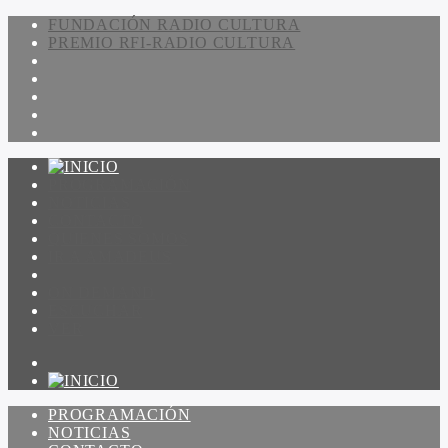
FUNDACIÓN RADIO CULTURA
PREMIO RFI-RADIO CULTURA
PROGRAMACIÓN
NOTICIAS
CONTACTO
QUIENES SOMOS
IR A AMADEUS
ON DEMAND
ESCUCHAR
VER
PROGRAMACIÓN
NOTICIAS