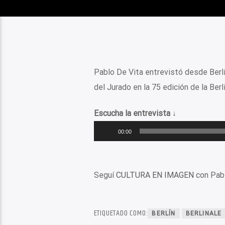
Pablo De Vita entrevistó desde Berl
del Jurado en la 75 edición de la Berli
Escucha la entrevista ↓
Reproductor
00:00
de
audio
Seguí
CULTURA EN IMAGEN
con Pabl
ETIQUETADO COMO:
BERLÍN
BERLINALE