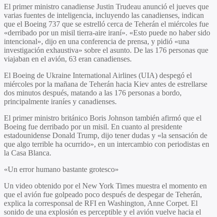
El primer ministro canadiense Justin Trudeau anunció el jueves que
varias fuentes de inteligencia, incluyendo las canadienses, indican
que el Boeing 737 que se estrelló cerca de Teherán el miércoles fue
«derribado por un misil tierra-aire iraní». «Esto puede no haber sido
intencional», dijo en una conferencia de prensa, y pidió «una
investigación exhaustiva» sobre el asunto. De las 176 personas que
viajaban en el avión, 63 eran canadienses.
El Boeing de Ukraine International Airlines (UIA) despegó el
miércoles por la mañana de Teherán hacia Kiev antes de estrellarse
dos minutos después, matando a las 176 personas a bordo,
principalmente iraníes y canadienses.
El primer ministro británico Boris Johnson también afirmó que el
Boeing fue derribado por un misil. En cuanto al presidente
estadounidense Donald Trump, dijo tener dudas y «la sensación de
que algo terrible ha ocurrido», en un intercambio con periodistas en
la Casa Blanca.
«Un error humano bastante grotesco»
Un video obtenido por el New York Times muestra el momento en
que el avión fue golpeado poco después de despegar de Teherán,
explica
la corresponsal de RFI en Washington, Anne Corpet
. El
sonido de una explosión es perceptible y el avión vuelve hacia el