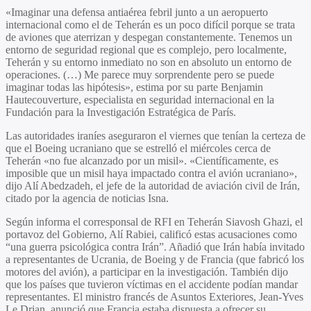
«Imaginar una defensa antiaérea febril junto a un aeropuerto
internacional como el de Teherán es un poco difícil porque se trata
de aviones que aterrizan y despegan constantemente. Tenemos un
entorno de seguridad regional que es complejo, pero localmente,
Teherán y su entorno inmediato no son en absoluto un entorno de
operaciones. (…) Me parece muy sorprendente pero se puede
imaginar todas las hipótesis», estima por su parte
Benjamin
Hautecouverture, especialista en seguridad internacional en la
Fundación para la Investigación Estratégica de París.
Las autoridades iraníes aseguraron el viernes que tenían la certeza de
que el Boeing ucraniano que se estrelló el miércoles cerca de
Teherán «no fue alcanzado por un misil». «Científicamente, es
imposible que un misil haya impactado contra el avión ucraniano»,
dijo Alí Abedzadeh, el jefe de la autoridad de aviación civil de Irán,
citado por la agencia de noticias Isna.
Según informa
el corresponsal de RFI en Teherán Siavosh Ghazi
, el
portavoz del Gobierno, Alí Rabiei, calificó estas acusaciones como
“una guerra psicológica contra Irán”. Añadió que Irán había invitado
a representantes de Ucrania, de Boeing y de Francia (que fabricó los
motores del avión), a participar en la investigación. También dijo
que los países que tuvieron víctimas en el accidente podían mandar
representantes. El ministro francés de Asuntos Exteriores, Jean-Yves
Le Drian, anunció que Francia estaba dispuesta a ofrecer su