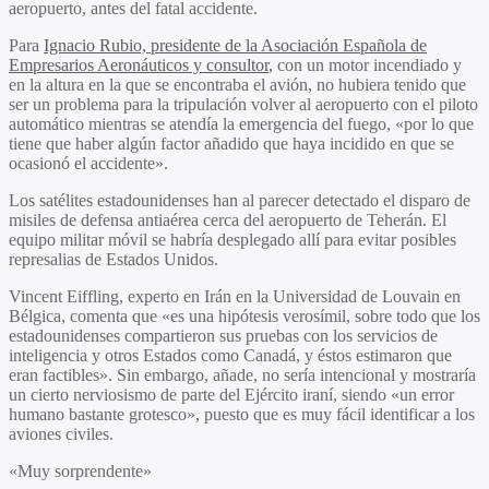
aeropuerto, antes del fatal accidente.
Para
Ignacio Rubio, presidente de la Asociación Española de
Empresarios Aeronáuticos y consultor
, con un motor incendiado y
en la altura en la que se encontraba el avión, no hubiera tenido que
ser un problema para la tripulación volver al aeropuerto con el piloto
automático mientras se atendía la emergencia del fuego, «por lo que
tiene que haber algún factor añadido que haya incidido en que se
ocasionó el accidente».
Los satélites estadounidenses han al parecer detectado el disparo de
misiles de defensa antiaérea cerca del aeropuerto de Teherán. El
equipo militar móvil se habría desplegado allí para evitar posibles
represalias de Estados Unidos.
Vincent Eiffling, experto en Irán en la Universidad de Louvain en
Bélgica
, comenta que «es una hipótesis verosímil, sobre todo que los
estadounidenses compartieron sus pruebas con los servicios de
inteligencia y otros Estados como Canadá, y éstos estimaron que
eran factibles». Sin embargo, añade, no sería intencional y mostraría
un cierto nerviosismo de parte del Ejército iraní, siendo «un error
humano bastante grotesco», puesto que es muy fácil identificar a los
aviones civiles.
«Muy sorprendente»