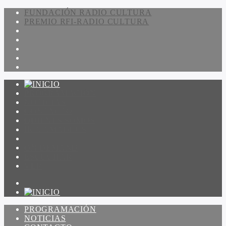
FUNDACIÓN RADIO CULTURA
PREMIO RFI-RADIO CULTURA
PROGRAMACIÓN
NOTICIAS
CONTACTO
QUIENES SOMOS
IR A AMADEUS
ON DEMAND
ESCUCHAR
VER
PROGRAMACIÓN
NOTICIAS