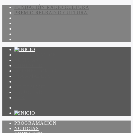
FUNDACIÓN RADIO CULTURA
PREMIO RFI-RADIO CULTURA
PROGRAMACIÓN
NOTICIAS
CONTACTO
QUIENES SOMOS
IR A AMADEUS
ON DEMAND
ESCUCHAR
VER
PROGRAMACIÓN
NOTICIAS