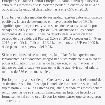
Europea y el Banco Central Europeo. A cambio tuvo que llevar a
cabo duras reformas que le hicieron perder un cuarto de su PBI en
ocho años, llevando el desempleo hasta el 27,5% en 2013.
Hoy, bajo estrictas medidas de austeridad, existen datos económicos
positivos: la tasa de desempleo en mayo pasado fue de 19,5%
significa que, por primera vez en siete años, esta tasa se sitúa por
debajo del 20% y queda lejos del 28% alcanzado en los peores
momentos de la crisis. El país ha dejado atrás la recesión y ha
pasado de una caída del PIB del 5,5% en 2010 a crecer un 1,4% en
2017, y el déficit público del 13,6% que alertó a la UE en 2009 ha
dado paso a un superávit del 0,8%.
Si bien en cifras existe una mejora, la población la experimenta
lentamente: los ciudadanos griegos han visto reducirse a la mitad su
poder adquisitivo. Las ofertas de trabajo son, en su mayoría, a
tiempo parcial, y cada vez más gente tiene que vivir con el salario
mínimo de 586 euros mensuales.
Por lo pronto y a pesar de que Grecia volverá a asumir el control de
su destino tras ocho años bajo la tutela de los acreedores, seguirá
sujeta hasta 2022 a una estrecha vigilancia, y cada tres meses deberá
rendir cuentas de su situación financiera, en lugar de hacerlo de
forma semestral como ocurrió con los otros países que se acogieron
a un rescate.