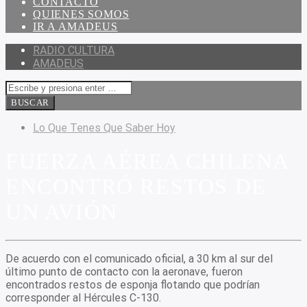
CONTACTO
QUIENES SOMOS
IR A AMADEUS
RADIO CULTURA
AMADEUS
Lo Que Tenes Que Saber Hoy
FUERZA AÉREA CHILENA
ENCONTRÓ RESTOS DE
UN AVIÓN
De acuerdo con el comunicado oficial, a 30 km al sur del
último punto de contacto con la aeronave, fueron
encontrados restos de esponja flotando que podrían
corresponder al Hércules C-130.