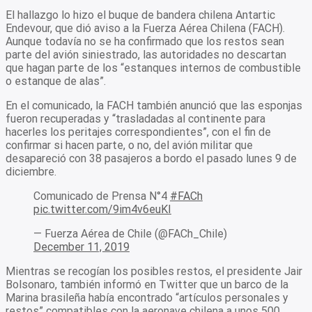
El hallazgo lo hizo el buque de bandera chilena Antartic
Endevour, que dió aviso a la Fuerza Aérea Chilena (FACH).
Aunque todavía no se ha confirmado que los restos sean
parte del avión siniestrado, las autoridades no descartan
que hagan parte de los “estanques internos de combustible
o estanque de alas”.
En el comunicado, la FACH también anunció que las esponjas
fueron recuperadas y “trasladadas al continente para
hacerles los peritajes correspondientes”, con el fin de
confirmar si hacen parte, o no, del avión militar que
desapareció con 38 pasajeros a bordo el pasado lunes 9 de
diciembre.
Comunicado de Prensa N°4
#FACh
pic.twitter.com/9im4v6euKI
— Fuerza Aérea de Chile (@FACh_Chile)
December 11, 2019
Mientras se recogían los posibles restos, el presidente Jair
Bolsonaro, también informó en Twitter que un barco de la
Marina brasileña había encontrado “artículos personales y
restos” compatibles con la aeronave chilena a unos 500