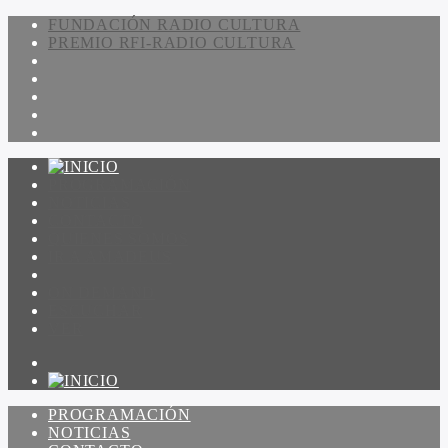
FUNDACIÓN RADIO CULTURA
PREMIO RFI-RADIO CULTURA
PROGRAMACIÓN
NOTICIAS
CONTACTO
QUIENES SOMOS
IR A AMADEUS
ON DEMAND
ESCUCHAR
VER
PROGRAMACIÓN
NOTICIAS