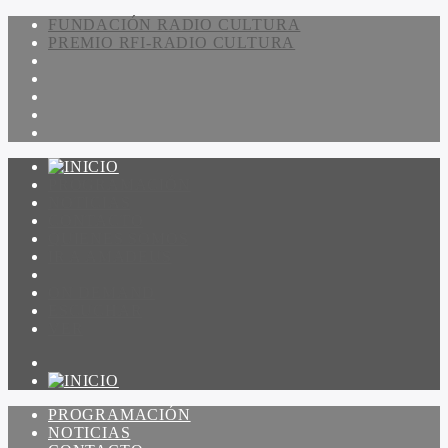
FUNDACIÓN RADIO CULTURA
PREMIO RFI-RADIO CULTURA
PROGRAMACIÓN
NOTICIAS
CONTACTO
QUIENES SOMOS
IR A AMADEUS
ON DEMAND
ESCUCHAR
VER
PROGRAMACIÓN
NOTICIAS