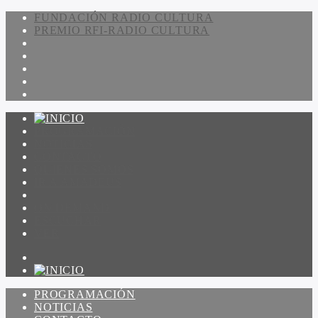
FUNDACIÓN RADIO CULTURA
PREMIO RFI-RADIO CULTURA
PROGRAMACIÓN
NOTICIAS
CONTACTO
QUIENES SOMOS
IR A AMADEUS
ON DEMAND
ESCUCHAR
VER
PROGRAMACIÓN
NOTICIAS