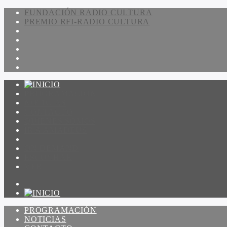
FUNDACIÓN RADIO CULTURA
PREMIO RFI-RADIO CULTURA
PROGRAMACIÓN
NOTICIAS
CONTACTO
QUIENES SOMOS
IR A AMADEUS
ON DEMAND
ESCUCHAR
VER
PROGRAMACIÓN
NOTICIAS