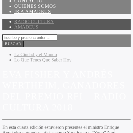
CONTACTO
QUIENES SOMOS
IR A AMADEUS
RADIO CULTURA
AMADEUS
La Ciudad y el Mundo
Lo Que Tenes Que Saber Hoy
EVA FISHER Y ANDRÉS
WERTHEIM, GANADORES
DEL PREMIO RFI – RADIO
CULTURA 2018
En esta cuarta edición estuvieron presentes el ministro Enrique
Avogadro y grandes artistas como Sara Facio y “Yuyo” Noé.