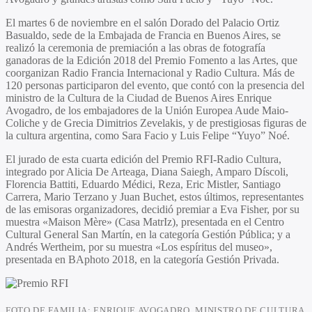
El martes 6 de noviembre en el salón Dorado del Palacio Ortiz
Basualdo, sede de la Embajada de Francia en Buenos Aires, se
realizó la ceremonia de premiación a las obras de fotografía
ganadoras de la Edición 2018 del Premio Fomento a las Artes, que
coorganizan Radio Francia Internacional y Radio Cultura. Más de
120 personas participaron del evento, que contó con la presencia del
ministro de la Cultura de la Ciudad de Buenos Aires Enrique
Avogadro, de los embajadores de la Unión Europea Aude Maio-
Coliche y de Grecia Dimitrios Zevelakis, y de prestigiosas figuras de
la cultura argentina, como Sara Facio y Luis Felipe “Yuyo” Noé.
El jurado de esta cuarta edición del Premio RFI-Radio Cultura,
integrado por Alicia De Arteaga, Diana Saiegh, Amparo Díscoli,
Florencia Battiti, Eduardo Médici, Reza, Eric Mistler, Santiago
Carrera, Mario Terzano y Juan Buchet, estos últimos, representantes
de las emisoras organizadores, decidió premiar a Eva Fisher, por su
muestra «Maison Mère» (Casa MatrIz), presentada en el Centro
Cultural General San Martín, en la categoría Gestión Pública; y a
Andrés Wertheim, por su muestra «Los espíritus del museo»,
presentada en BAphoto 2018, en la categoría Gestión Privada.
FOTO DE FAMILIA: ENRIQUE AVOGADRO, MINISTRO DE CULTURA