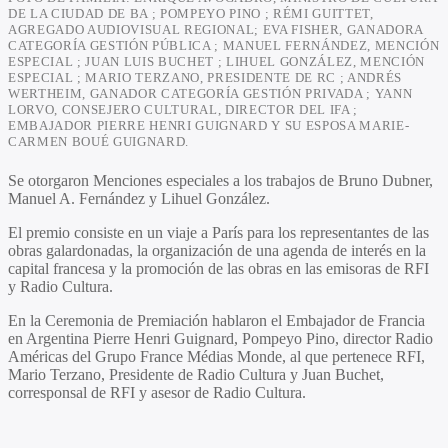
DE LA CIUDAD DE BA ; POMPEYO PINO ; RÉMI GUITTET,
AGREGADO AUDIOVISUAL REGIONAL; EVA FISHER, GANADORA
CATEGORÍA GESTIÓN PÚBLICA ; MANUEL FERNÁNDEZ, MENCIÓN
ESPECIAL ; JUAN LUIS BUCHET ; LIHUEL GONZÁLEZ, MENCIÓN
ESPECIAL ; MARIO TERZANO, PRESIDENTE DE RC ; ANDRÉS
WERTHEIM, GANADOR CATEGORÍA GESTIÓN PRIVADA ; YANN
LORVO, CONSEJERO CULTURAL, DIRECTOR DEL IFA ;
EMBAJADOR PIERRE HENRI GUIGNARD Y SU ESPOSA MARIE-
CARMEN BOUÉ GUIGNARD.
Se otorgaron Menciones especiales a los trabajos de Bruno Dubner,
Manuel A. Fernández y Lihuel González.
El premio consiste en un viaje a París para los representantes de las
obras galardonadas, la organización de una agenda de interés en la
capital francesa y la promoción de las obras en las emisoras de RFI
y Radio Cultura.
En la Ceremonia de Premiación hablaron el Embajador de Francia
en Argentina Pierre Henri Guignard, Pompeyo Pino, director Radio
Américas del Grupo France Médias Monde, al que pertenece RFI,
Mario Terzano, Presidente de Radio Cultura y Juan Buchet,
corresponsal de RFI y asesor de Radio Cultura.