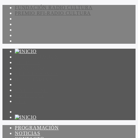
FUNDACIÓN RADIO CULTURA
PREMIO RFI-RADIO CULTURA
PROGRAMACIÓN
NOTICIAS
CONTACTO
QUIENES SOMOS
IR A AMADEUS
ON DEMAND
ESCUCHAR
VER
PROGRAMACIÓN
NOTICIAS