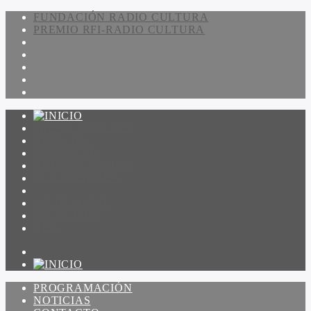
FUNDACIÓN RADIO CULTURA
PREMIO RFI-RADIO CULTURA
PROGRAMACIÓN
NOTICIAS
CONTACTO
QUIENES SOMOS
IR A AMADEUS
ON DEMAND
ESCUCHAR
VER
PROGRAMACIÓN
NOTICIAS