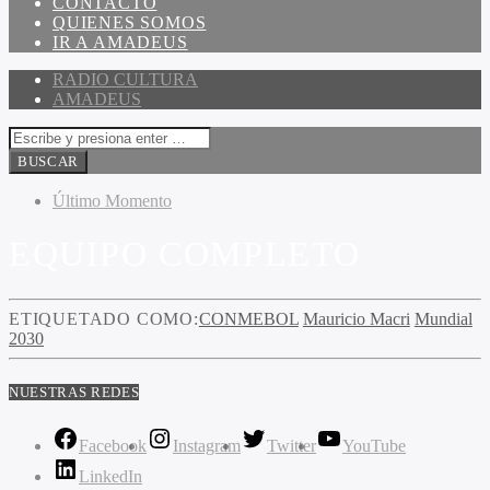
CONTACTO
QUIENES SOMOS
IR A AMADEUS
RADIO CULTURA
AMADEUS
Último Momento
EQUIPO COMPLETO
ETIQUETADO COMO:
CONMEBOL
Mauricio Macri
Mundial
2030
NUESTRAS REDES
Facebook
Instagram
Twitter
YouTube
LinkedIn