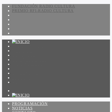
FUNDACIÓN RADIO CULTURA
PREMIO RFI-RADIO CULTURA
PROGRAMACIÓN
NOTICIAS
CONTACTO
QUIENES SOMOS
IR A AMADEUS
ON DEMAND
ESCUCHAR
VER
PROGRAMACIÓN
NOTICIAS