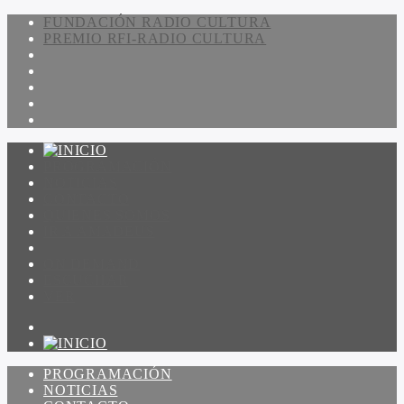
FUNDACIÓN RADIO CULTURA
PREMIO RFI-RADIO CULTURA
PROGRAMACIÓN
NOTICIAS
CONTACTO
QUIENES SOMOS
IR A AMADEUS
ON DEMAND
ESCUCHAR
VER
PROGRAMACIÓN
NOTICIAS