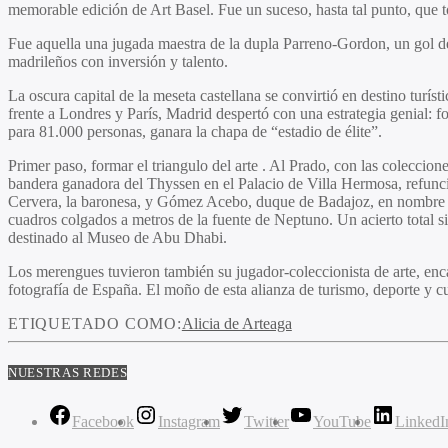
memorable edición de Art Basel. Fue un suceso, hasta tal punto, que tod
Fue aquella una jugada maestra de la dupla Parreno-Gordon, un gol de
madrileños con inversión y talento.
La oscura capital de la meseta castellana se convirtió en destino turís
frente a Londres y París, Madrid despertó con una estrategia genial: f
para 81.000 personas, ganara la chapa de “estadio de élite”.
Primer paso, formar el triangulo del arte . Al Prado, con las colecc
bandera ganadora del Thyssen en el Palacio de Villa Hermosa, refuncio
Cervera, la baronesa, y Gómez Acebo, duque de Badajoz, en nombre d
cuadros colgados a metros de la fuente de Neptuno. Un acierto total s
destinado al Museo de Abu Dhabi.
Los merengues tuvieron también su jugador-coleccionista de arte, enc
fotografía de España. El moño de esta alianza de turismo, deporte y cu
ETIQUETADO COMO:
Alicia de Arteaga
NUESTRAS REDES
Facebook
Instagram
Twitter
YouTube
LinkedI