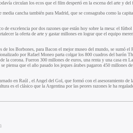
avía circulan los ecos que el film despertó en la escena del arte y del 
 media cancha también para Madrid, que se consagraba como la capital 
tico de excelencia por dos razones que están hoy sobre la mesa: el fútbol
ortalecer la oferta de arte y gastar millones en lograr que el equipo me
iones de los Borbones, para Bacon el mejor museo del mundo, se sumó el 
nalizado por Rafael Moneo parta colgar los 800 cuadros del barón Thyss
e la corona. Fueron 300 millones de euros, una renta y una casa en L
i se piensa que el año pasado los jeques árabes pagaron 450 millones d
arnado en Raúl , el Angel del Gol, que formó con el asesoramiento de la
ltura es el clásico que la Argentina por las peores razones le ha regala
n