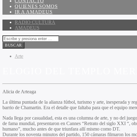
CONTACTO
QUIENES SOMOS
IR A AMADEUS
RADIO CULTURA
AMADEUS
Arte
ELOGIO DEL TEMPLO MER
Alicia de Arteaga
La última puntada de la alianza fútbol, turismo y arte, inesperada y re
barrio de Chamartin. Era el detalle que faltaba para que el equipo me
Nada llega por casualidad, esta es una columna de arte, y no del jueg
de fama mundial, presentaron en Cannes “Retrato del siglo XXI “, obra
humano”, mucho antes de que triunfara allí mismo como DT.
Durante los noventa minutos del partido, 150 cámaras filmaron los movi