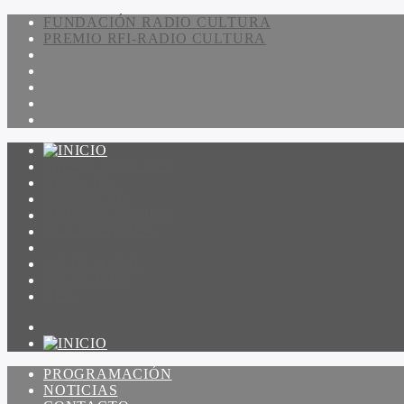
FUNDACIÓN RADIO CULTURA
PREMIO RFI-RADIO CULTURA
PROGRAMACIÓN
NOTICIAS
CONTACTO
QUIENES SOMOS
IR A AMADEUS
ON DEMAND
ESCUCHAR
VER
PROGRAMACIÓN
NOTICIAS