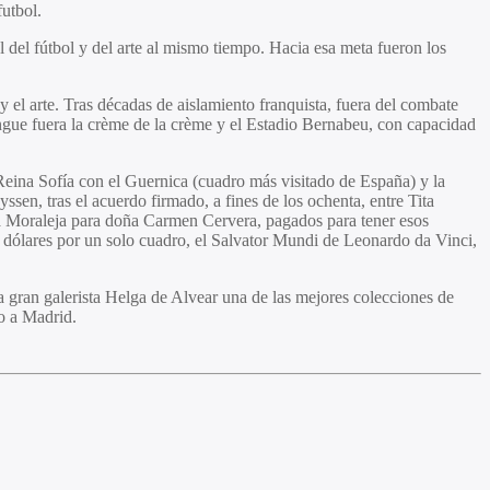
futbol.
del fútbol y del arte al mismo tiempo. Hacia esa meta fueron los
 y el arte. Tras décadas de aislamiento franquista, fuera del combate
rengue fuera la crème de la crème y el Estadio Bernabeu, con capacidad
Reina Sofía con el Guernica (cuadro más visitado de España) y la
en, tras el acuerdo firmado, a fines de los ochenta, entre Tita
a Moraleja para doña Carmen Cervera, pagados para tener esos
e dólares por un solo cuadro, el Salvator Mundi de Leonardo da Vinci,
 gran galerista Helga de Alvear una de las mejores colecciones de
do a Madrid.