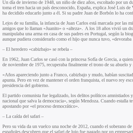
Un día de invierno de 1948, un niño de diez años, escoltado por un du
toma el tren hacia un país desconocido, España, explica José Luis de V
ha decidido educarlo junto a él. Si su padre Juan de Borbón lo ha conf
Lejos de su familia, la infancia de Juan Carlos está marcada por las mi
amigos que lo llaman «Juanito» o «alteza». A los 18 años vivió un dra
manipulaba una arma en casa de sus padres en Portugal, según la biogr
aunque pudiera considerarlo como el hijo que nunca tuvo, «devoraba lo
– El heredero «cabizbajo» se rebela –
En 1962, Juan Carlos se casó con la princesa Sofía de Grecia, a quien
de noviembre de 1975, recuperaba finalmente el trono de su abuelo y s
«Años apareciendo junto a Franco, cabizbajo y mudo, habían suscitado
apunta. Pero en vez de mantener el orden franquista, el nuevo rey esc
presidencia del gobierno.
El partido comunista fue legalizado, los delitos políticos amnistiados
nacional que salva la democracia», según Mendoza. Cuando estalla teór
apostando por «el proceso democrático».
– La caída del safari –
Pero su vida da un vuelco una noche de 2012, cuando el soberano de 74
españoles descubren que el safari de lujo fue pagado por un empresari