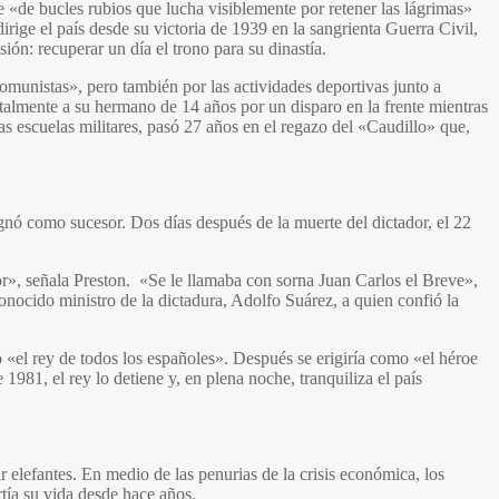
 «de bucles rubios que lucha visiblemente por retener las lágrimas»
rige el país desde su victoria de 1939 en la sangrienta Guerra Civil,
ón: recuperar un día el trono para su dinastía.
«comunistas», pero también por las actividades deportivas junto a
talmente a su hermano de 14 años por un disparo en la frente mientras
s escuelas militares, pasó 27 años en el regazo del «Caudillo» que,
gnó como sucesor. Dos días después de la muerte del dictador, el 22
or», señala Preston. «Se le llamaba con sorna Juan Carlos el Breve»,
nocido ministro de la dictadura, Adolfo Suárez, a quien confió la
o «el rey de todos los españoles». Después se erigiría como «el héroe
981, el rey lo detiene y, en plena noche, tranquiliza el país
elefantes. En medio de las penurias de la crisis económica, los
tía su vida desde hace años.