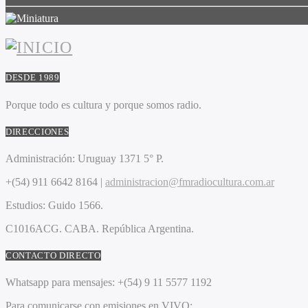
DESDE 1989
Porque todo es cultura y porque somos radio.
DIRECCIONES
Administración:
Uruguay 1371 5° P.
+(54) 911 6642 8164 |
administracion@fmradiocultura.com.ar
Estudios:
Guido 1566.
C1016ACG
. CABA.
República Argentina.
CONTACTO DIRECTO
Whatsapp para mensajes:
+(54) 9 11 5577 1192
Para comunicarse con emisiones en VIVO: