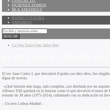
CONTACTO
QUIENES SOMOS
IR A AMADEUS
RADIO CULTURA
AMADEUS
Lo Que Tenes Que Saber Hoy
EL REY JUAN CARLOS SE 
El rey Juan Carlos I, que descubrió España con diez años, fue elegido 
digna de novela.
«¡Qué historia más larga, más completa, casi diseñada por un arquite
Alfonso XIII quedará en la historia como el que devolvió el trono de
reinado de 38 años (1975-2014), culminado con su abdicación en favor
– Un tren Lisboa-Madrid –