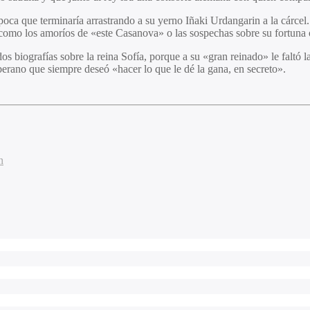
poca que terminaría arrastrando a su yerno Iñaki Urdangarin a la cárc
como los amoríos de «este Casanova» o las sospechas sobre su fortuna o
e dos biografías sobre la reina Sofía, porque a su «gran reinado» le fal
oberano que siempre deseó «hacer lo que le dé la gana, en secreto».
n