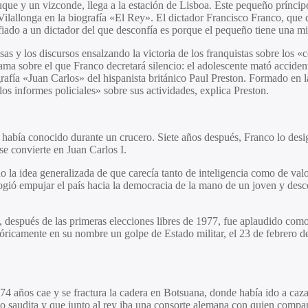
que y un vizconde, llega a la estación de Lisboa. Este pequeño príncipe
ilallonga en la biografía «El Rey». El dictador Francisco Franco, que di
iado a un dictador del que desconfía es porque el pequeño tiene una misi
sas y los discursos ensalzando la victoria de los franquistas sobre los 
ma sobre el que Franco decretará silencio: el adolescente mató acciden
afía «Juan Carlos» del hispanista británico Paul Preston. Formado en la
s informes policiales» sobre sus actividades, explica Preston.
 había conocido durante un crucero. Siete años después, Franco lo desi
e convierte en Juan Carlos I.
 la idea generalizada de que carecía tanto de inteligencia como de val
ogió empujar el país hacia la democracia de la mano de un joven y desco
 y, después de las primeras elecciones libres de 1977, fue aplaudido com
icamente en su nombre un golpe de Estado militar, el 23 de febrero de 1
 años cae y se fractura la cadera en Botsuana, donde había ido a cazar 
o saudita y que junto al rey iba una consorte alemana con quien compar