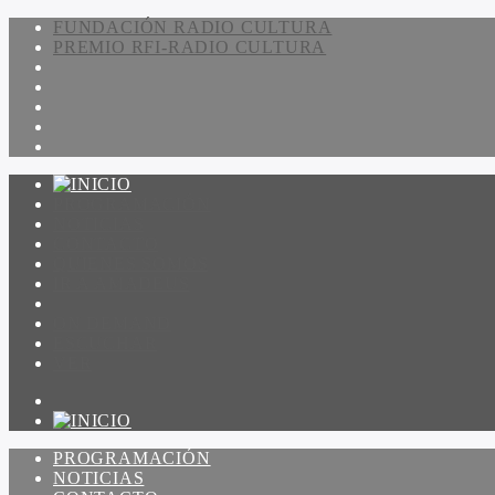
FUNDACIÓN RADIO CULTURA
PREMIO RFI-RADIO CULTURA
PROGRAMACIÓN
NOTICIAS
CONTACTO
QUIENES SOMOS
IR A AMADEUS
ON DEMAND
ESCUCHAR
VER
PROGRAMACIÓN
NOTICIAS