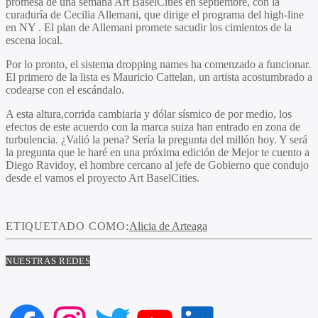
promesa de una semana Art BaselCities en septiembre, con la
curaduría de Cecilia Allemani, que dirige el programa del high-line
en NY . El plan de Allemani promete sacudir los cimientos de la
escena local.
Por lo pronto, el sistema
dropping
names
ha comenzado a funcionar.
El primero de la lista es Mauricio Cattelan, un artista acostumbrado a
codearse con el escándalo.
A esta altura,corrida cambiaria y dólar sísmico de por medio, los
efectos de este acuerdo con la marca suiza han entrado en zona de
turbulencia. ¿Valió la pena? Sería la pregunta del millón hoy. Y será
la pregunta que le haré en una próxima edición de
Mejor te cuento
a
Diego Ravidoy, el hombr
e cercano al jefe de Gobierno que condujo
desde el vamos el proyecto Art BaselCities.
ETIQUETADO COMO:
Alicia de Arteaga
NUESTRAS REDES