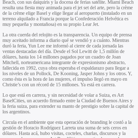
Beach, con sus daiquiris y la docena de ferias satélite. Miami Beach
resulta una fiesta muy animada para el jet set del arte, pero la crème
de la crème elige Basel y elige llegar al aeropuerto (instalado en un
terreno alquilado a Francia porque la Confederación Helvética es
muy pequeña y montañosa) en su propio Lear Jet.
La otra cuerda del relojito es la transparencia. Un equipo de prensa
muy aceitado informa a diario qué se vendió y a cuánto. Mientras
duró la feria, Yun Lee me informó al cierre de cada jornada las
ventas destacadas del día. Desde el Sol Lewitt de 1,5 millón de
dólares, hasta los 14 millones pagados por un cuadro de Joan
Mitchell, norteamericana integrante de expresionismo abstracto,
fallecida en 1992, cuya obra esperaba el espaldarazo para llegar a
los niveles de un Pollock, De Kooning, Jasper Johns y los otros. Y,
como ésta es la hora de las mujeres, el impulso llegó en mayo en
Christie’s con un récord de 15 millones. Ya está en carrera.
Lo que está en carrera, y sin necesidad de volar a Suiza, es Art
BaselCities, un acuerdo firmado entre la Ciudad de Buenos Aires y
la feria suiza, para extender su manto de prestigio sobre la capital de
los argentinos.
Circula en el ambiente que esta operación de branding le costó a la
gestión de Horacio Rodríguez Larreta una suma de seis ceros en
dólares. Hasta acá, hubo visitas, cocteles, charlas, discursos y la