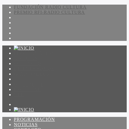
FUNDACIÓN RADIO CULTURA
PREMIO RFI-RADIO CULTURA
PROGRAMACIÓN
NOTICIAS
CONTACTO
QUIENES SOMOS
IR A AMADEUS
ON DEMAND
ESCUCHAR
VER
PROGRAMACIÓN
NOTICIAS