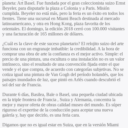
planeta: Art Basel. Fue fundada por el gran coleccionista suizo Ernst
Beyeler, para disputarle la plaza a Colonia y a Paris. Misión
cumplida. Beyeler no está más, pero la feria es un éxito en todos los
frentes. Tiene una sucursal en Miami Beach destinada al mercado
latinoamericano, y otra en Hong Kong, plaza favorita de los
orientales. El domingo, la edición 2018 cerró con 100.000 visitantes
y una facturación de 165 millones de dólares.
¿Cuál es la clave de este suceso planetario? El relojito suizo del arte
funciona con un engranaje imbatible: la credibilidad. A la hora de
comprar una obra de arte la confianza es el mejor activo. Simple: el
precio de una pintura, una escultura o una instalación no es un valor
intrínseco, sino el resultado de una convención fijada entre el que
vende y el que compra, de acuerdo con categorías subjetivas. No se
cotiza igual una pintura de Van Gogh del período holandés, que los
paisajes inundados de luz, que pintó en Arlés cuando descubrió el
sol del sur de Francia.
Durante 6 días, Basilea, Bale o Basel, una pequeña ciudad ubicada
en la triple frontera de Francia , Suiza y Alemania, concentra la
mejor y mayor oferta de obras calidad museo del mundo. Es súper
riguroso el expertise de la conducción para aceptar una nueva
galería y, hay que decirlo, es una feria cara.
Digamos que no es igual estar en Suiza, que en la versión Miami