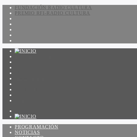
FUNDACIÓN RADIO CULTURA
PREMIO RFI-RADIO CULTURA
PROGRAMACIÓN
NOTICIAS
CONTACTO
QUIENES SOMOS
IR A AMADEUS
ON DEMAND
ESCUCHAR
VER
PROGRAMACIÓN
NOTICIAS