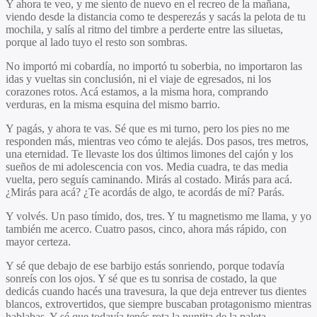
Y ahora te veo, y me siento de nuevo en el recreo de la mañana,
viendo desde la distancia como te desperezás y sacás la pelota de tu
mochila, y salís al ritmo del timbre a perderte entre las siluetas,
porque al lado tuyo el resto son sombras.
No importó mi cobardía, no importó tu soberbia, no importaron las
idas y vueltas sin conclusión, ni el viaje de egresados, ni los
corazones rotos. Acá estamos, a la misma hora, comprando
verduras, en la misma esquina del mismo barrio.
Y pagás, y ahora te vas. Sé que es mi turno, pero los pies no me
responden más, mientras veo cómo te alejás. Dos pasos, tres metros,
una eternidad. Te llevaste los dos últimos limones del cajón y los
sueños de mi adolescencia con vos. Media cuadra, te das media
vuelta, pero seguís caminando. Mirás al costado. Mirás para acá.
¿Mirás para acá? ¿Te acordás de algo, te acordás de mí? Parás.
Y volvés. Un paso tímido, dos, tres. Y tu magnetismo me llama, y yo
también me acerco. Cuatro pasos, cinco, ahora más rápido, con
mayor certeza.
Y sé que debajo de ese barbijo estás sonriendo, porque todavía
sonreís con los ojos. Y sé que es tu sonrisa de costado, la que
dedicás cuando hacés una travesura, la que deja entrever tus dientes
blancos, extrovertidos, que siempre buscaban protagonismo mientras
hablabas. Y sé que todavía tenés rota la puntita de la paleta