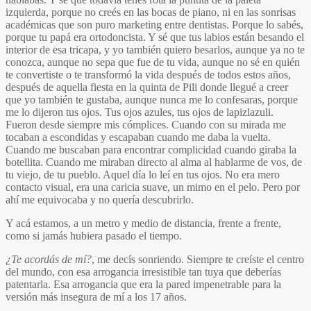
izquierda, porque no creés en las bocas de piano, ni en las sonrisas
académicas que son puro marketing entre dentistas. Porque lo sabés,
porque tu papá era ortodoncista. Y sé que tus labios están besando el
interior de esa tricapa, y yo también quiero besarlos, aunque ya no te
conozca, aunque no sepa que fue de tu vida, aunque no sé en quién
te convertiste o te transformó la vida después de todos estos años,
después de aquella fiesta en la quinta de Pili donde llegué a creer
que yo también te gustaba, aunque nunca me lo confesaras, porque
me lo dijeron tus ojos. Tus ojos azules, tus ojos de lapizlazuli.
Fueron desde siempre mis cómplices. Cuando con su mirada me
tocaban a escondidas y escapaban cuando me daba la vuelta.
Cuando me buscaban para encontrar complicidad cuando giraba la
botellita. Cuando me miraban directo al alma al hablarme de vos, de
tu viejo, de tu pueblo. Aquel día lo leí en tus ojos. No era mero
contacto visual, era una caricia suave, un mimo en el pelo. Pero por
ahí me equivocaba y no quería descubrirlo.
Y acá estamos, a un metro y medio de distancia, frente a frente,
como si jamás hubiera pasado el tiempo.
¿Te acordás de mí?
, me decís sonriendo. Siempre te creíste el centro
del mundo, con esa arrogancia irresistible tan tuya que deberías
patentarla. Esa arrogancia que era la pared impenetrable para la
versión más insegura de mí a los 17 años.