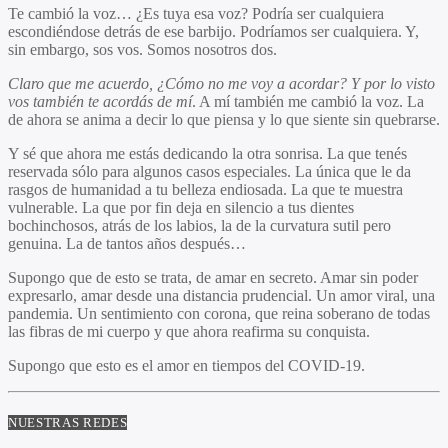
Te cambió la voz… ¿Es tuya esa voz? Podría ser cualquiera
escondiéndose detrás de ese barbijo. Podríamos ser cualquiera. Y,
sin embargo, sos vos. Somos nosotros dos.
Claro que me acuerdo, ¿Cómo no me voy a acordar? Y por lo visto
vos también te acordás de mí
. A mí también me cambió la voz. La
de ahora se anima a decir lo que piensa y lo que siente sin quebrarse.
Y sé que ahora me estás dedicando la otra sonrisa. La que tenés
reservada sólo para algunos casos especiales. La única que le da
rasgos de humanidad a tu belleza endiosada. La que te muestra
vulnerable. La que por fin deja en silencio a tus dientes
bochinchosos, atrás de los labios, la de la curvatura sutil pero
genuina. La de tantos años después…
Supongo que de esto se trata, de amar en secreto. Amar sin poder
expresarlo, amar desde una distancia prudencial. Un amor viral, una
pandemia. Un sentimiento con corona, que reina soberano de todas
las fibras de mi cuerpo y que ahora reafirma su conquista.
Supongo que esto es el amor en tiempos del COVID-19.
NUESTRAS REDES