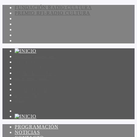
FUNDACIÓN RADIO CULTURA
PREMIO RFI-RADIO CULTURA
PROGRAMACIÓN
NOTICIAS
CONTACTO
QUIENES SOMOS
IR A AMADEUS
ON DEMAND
ESCUCHAR
VER
PROGRAMACIÓN
NOTICIAS