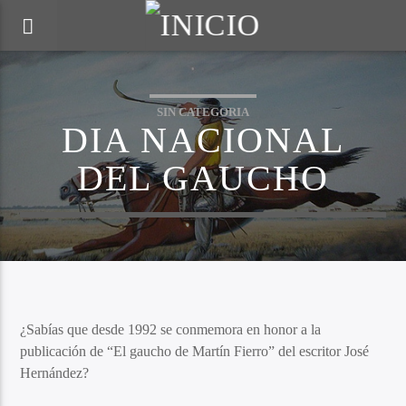
SIN CATEGORIA
DIA NACIONAL
DEL GAUCHO
¿Sabías que desde 1992 se conmemora en honor a la
publicación de “El gaucho de Martín Fierro” del escritor José
Hernández?