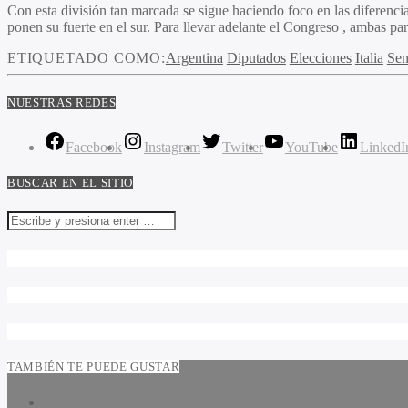
Con esta división tan marcada se sigue haciendo foco en las diferencia
ponen su fuerte en el sur. Para llevar adelante el Congreso , ambas pa
ETIQUETADO COMO:
Argentina
Diputados
Elecciones
Italia
Sen
NUESTRAS REDES
Facebook
Instagram
Twitter
YouTube
LinkedI
BUSCAR EN EL SITIO
TAMBIÉN TE PUEDE GUSTAR