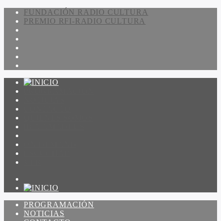
FUNDACIÓN RADIO CULTURA
PREMIO RFI-RADIO CULTURA
PROGRAMACIÓN
NOTICIAS
CONTACTO
QUIENES SOMOS
IR A AMADEUS
ON DEMAND
ESCUCHAR
VER
PROGRAMACIÓN
NOTICIAS