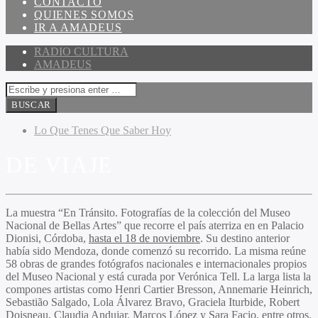
CONTACTO
QUIENES SOMOS
IR A AMADEUS
RADIO CULTURA
AMADEUS
Lo Que Tenes Que Saber Hoy
DE VIAJE
La muestra “En Tránsito. Fotografías de la colección del Museo
Nacional de Bellas Artes” que recorre el país aterriza en en Palacio
Dionisi, Córdoba,
hasta el 18 de noviembre
. Su destino anterior
había sido Mendoza, donde comenzó su recorrido. La misma reúne
58 obras de grandes fotógrafos nacionales e internacionales propios
del Museo Nacional y está curada por Verónica Tell. La larga lista la
compones artistas como Henri Cartier Bresson, Annemarie Heinrich,
Sebastião Salgado, Lola Álvarez Bravo, Graciela Iturbide, Robert
Doisneau, Claudia Andujar, Marcos López y Sara Facio, entre otros.