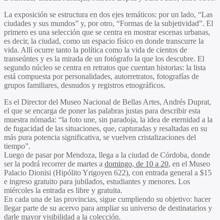
La exposición se estructura en dos ejes temáticos: por un lado, “Las
ciudades y sus mundos” y, por otro, “Formas de la
subjetividad”. El
primero es una selección que se centra en mostrar escenas urbanas,
es decir, la ciudad, como un espacio físico en donde transcurre la
vida. Allí ocurre tanto la política como la vida de cientos de
transeúntes y es la mirada de un fotógrafo la que los descubre. El
segundo núcleo se centra en retratos que cuentan historias: la lista
está compuesta por personalidades, autorretratos, fotografías de
grupos familiares, desnudos y registros etnográficos.
Es el Director del Museo Nacional de Bellas Artes, Andrés Duprat,
el que se encarga de poner las palabras justas para describir esta
muestra nómada: “la foto une, sin paradoja, la idea de eternidad a la
de fugacidad de las situaciones, que, capturadas y resaltadas en su
más pura potencia significativa, se vuelven cristalizaciones del
tiempo”.
Luego de pasar por Mendoza, llega a la ciudad de Córdoba, donde
ser la podrá recorrer de martes a
domingo, de 10 a 20
, en el Museo
Palacio Dionisi (Hipólito Yrigoyen 622), con entrada general a $15
e ingreso gratuito para jubilados, estudiantes y menores. Los
miércoles la entrada es libre y gratuita.
En cada una de las provincias, sigue cumpliendo su objetivo: hacer
llegar parte de su acervo para ampliar su universo de destinatarios y
darle mayor visibilidad a la colección.