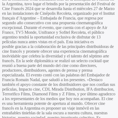
la Argentina, tuvo lugar el brindis por la presentación del
Festival de
Cine Francés 2024
que se desarrolla hasta el miércoles 27 de Marzo
en las instalaciones de Cinépolis Recoleta, organizado por el
Institut
français d’Argentine – Embajada de Francia
, que regresa por
segundo año consecutivo con una propuesta cinematográfica
excepcional. Durante el evento, que cuenta con el
apoyo de Air
France, TV5 Monde, Unifrance y Sofitel Recoleta,
el público
argentino tendrá la oportunidad exclusiva de disfrutar de
13
películas nunca antes vistas en el país
. Esta iniciativa es
posible
gracias a la colaboración de las principales distribuidoras de
cine francés
y promete ofrecer una experiencia cinematográfica
inolvidable que celebra la diversidad y el talento del séptimo arte
francés. En la sede diplomática se realizó un selecto cocktail que
reunió a buena parte del mundo del cine como directores,
productores, distribuidores, agentes de prensa y prensa
especializada. El evento contó con las palabras del Embajador de
Francia Romain Nadal, que saludó a los presentes. «Destaco
también el apoyo constante de los distribuidores que nos confían sus
películas, Impacto cine, CDI, Mirada Distribution, IFA distribucion,
Terrorifico Films, Diamond Films y Z Films, y por último agradezco
a los representantes de los medios que hoy nos acompañan. El cine
es una herramienta potente de apertura al mundo. Ofrecer cine
francés en la Argentina es proponer un viaje inmóvil en las
entrañables tinieblas de la sala oscura a nuestra cultura, nuestras
historias, nuestra sociedad, nuestro imaginario colectivo. Es