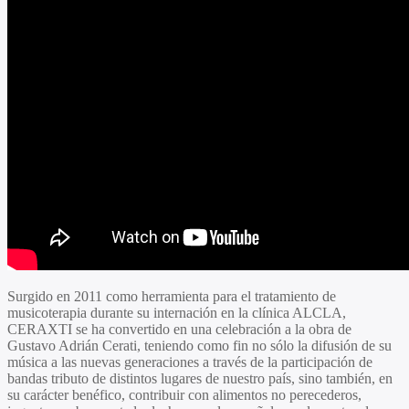
Surgido en 2011 como herramienta para el tratamiento de
musicoterapia durante su internación en la clínica ALCLA,
CERAXTI se ha convertido en una celebración a la obra de
Gustavo Adrián Cerati, teniendo como fin no sólo la difusión de su
música a las nuevas generaciones a través de la participación de
bandas tributo de distintos lugares de nuestro país, sino también, en
su carácter benéfico, contribuir con alimentos no perecederos,