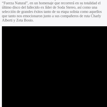
“Fuerza Natural”, en un homenaje que recorrerá en su totalidad el
último disco del fallecido ex líder de Soda Stereo, así como una
selección de grandes éxitos tanto de su etapa solista como aquellos
que tanto nos emocionaron junto a sus compañeros de ruta Charly
Alberti y Zeta Bosio.