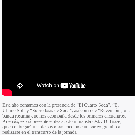
Este año contamos con la presencia de “El Cuarto Soda”, “El
Último Sol” y “Sobredosis de Soda”, así como de “Reversión”, una
banda rosarina que nos acompaña desde los primeros encuentros.
Además, estará presente el destacado muralista Osky Di Biase,
quien entregará una de sus obras mediante un sorteo gratuito a
realizarse en el transcurso de la jornada.