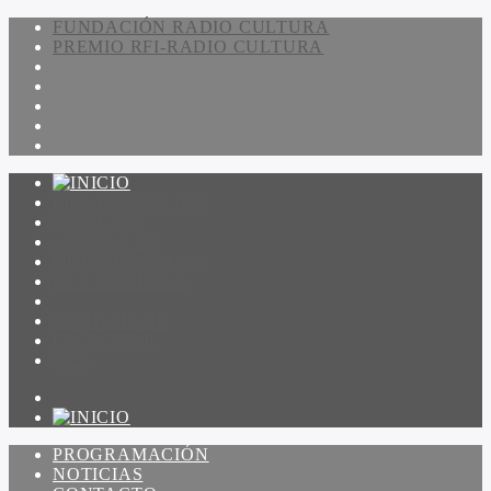
FUNDACIÓN RADIO CULTURA
PREMIO RFI-RADIO CULTURA
PROGRAMACIÓN
NOTICIAS
CONTACTO
QUIENES SOMOS
IR A AMADEUS
ON DEMAND
ESCUCHAR
VER
PROGRAMACIÓN
NOTICIAS