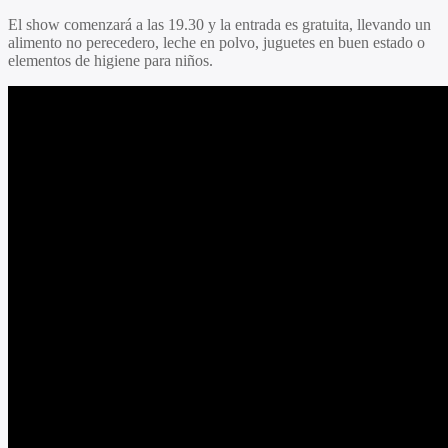
El show comenzará a las 19.30 y la entrada es gratuita, llevando un
alimento no perecedero, leche en polvo, juguetes en buen estado o
elementos de higiene para niños.