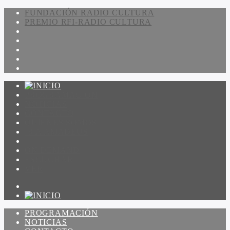
FUNDACIÓN RADIO CULTURA
PREMIO RFI-RADIO CULTURA
PROGRAMACIÓN
NOTICIAS
CONTACTO
QUIENES SOMOS
IR A AMADEUS
ON DEMAND
ESCUCHAR
VER
PROGRAMACIÓN
NOTICIAS