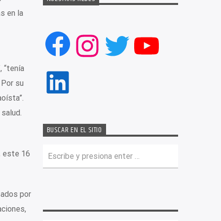
s en la
Facebook
Instagram
Twitter
YouTub
, “tenía
LinkedIn
 Por su
oísta”.
 salud.
BUSCAR EN EL SITIO
, este 16
tados por
aciones,