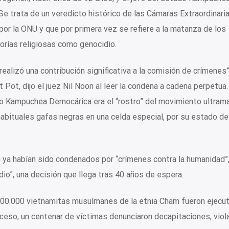
e trata de un veredicto histórico de las Cámaras Extraordinaria
or la ONU y que por primera vez se refiere a la matanza de los
rías religiosas como genocidio.
realizó una contribución significativa a la comisión de crímenes”
t Pot, dijo el juez Nil Noon al leer la condena a cadena perpetua.
do Kampuchea Democárica era el “rostro” del movimiento ultrama
abituales gafas negras en una celda especial, por su estado de
ya habían sido condenados por “crímenes contra la humanidad”
io”, una decisión que llega tras 40 años de espera.
500.000 vietnamitas musulmanes de la etnia Cham fueron ejecu
oceso, un centenar de víctimas denunciaron decapitaciones, viol