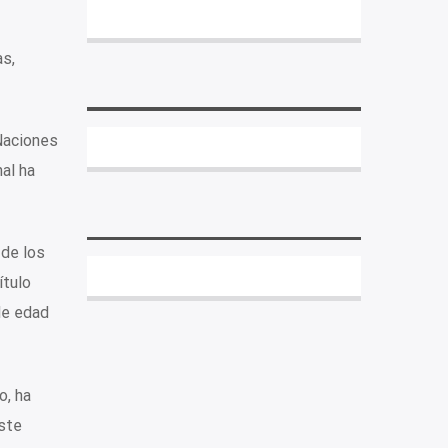
as,
Naciones
al ha
 de los
ítulo
de edad
o, ha
ste