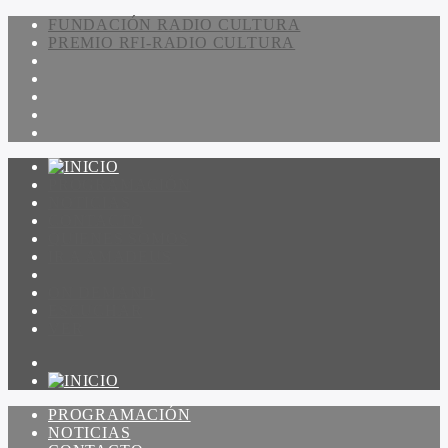
FUNDACIÓN RADIO CULTURA
PREMIO RFI-RADIO CULTURA
PROGRAMACIÓN
NOTICIAS
CONTACTO
QUIENES SOMOS
IR A AMADEUS
ON DEMAND
ESCUCHAR
VER
PROGRAMACIÓN
NOTICIAS