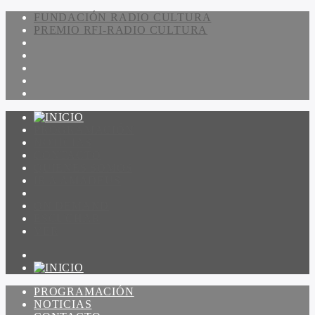
FUNDACIÓN RADIO CULTURA
PREMIO RFI-RADIO CULTURA
PROGRAMACIÓN
NOTICIAS
CONTACTO
QUIENES SOMOS
IR A AMADEUS
ON DEMAND
ESCUCHAR
VER
PROGRAMACIÓN
NOTICIAS