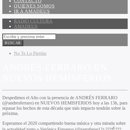
CONTACTO
QUIENES SOMOS
IR A AMADEUS
RADIO CULTURA
AMADEUS
No Te Lo Pierdas
ANDRÉS FERRARO EN
NUEVOS HEMISFERIOS
Despedimos el Año con la presencia de ANDRÉS FERRARO
(@andresferraro) en NUEVOS HEMISFERIOS hoy a las 13h, para
repasar los hechos de esta década que más impacto tendrán sobre la
próxima.
Esperamos el 2020 compartiendo buena música y otra mirada sobre
la actualidad junto a Verónica Figueroa (@verofigue12) ???☝???