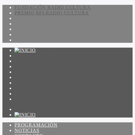
FUNDACIÓN RADIO CULTURA
PREMIO RFI-RADIO CULTURA
PROGRAMACIÓN
NOTICIAS
CONTACTO
QUIENES SOMOS
IR A AMADEUS
ON DEMAND
ESCUCHAR
VER
PROGRAMACIÓN
NOTICIAS