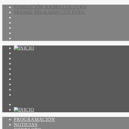
FUNDACIÓN RADIO CULTURA
PREMIO RFI-RADIO CULTURA
PROGRAMACIÓN
NOTICIAS
CONTACTO
QUIENES SOMOS
IR A AMADEUS
ON DEMAND
ESCUCHAR
VER
PROGRAMACIÓN
NOTICIAS