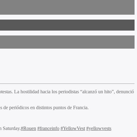
testas. La hostilidad hacia los periodistas “alcanzó un hito”, denunció
 de periódicos en distintos puntos de Francia.
n Saturday.
#Rouen
#franceinfo
#YellowVest
#yellowvests