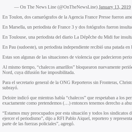
— On The News Line (@OnTheNewsLine)
January 13, 2019
En Toulon, dos camarógrafos de la Agencia France Presse fueron amen
En Marsella, un periodista de France 3 y dos fotógrafos fueron insultad
En Toulouse, una periodista del diario La Dépêche du Midi fue insul
En Pau (sudoeste), un periodista independiente recibió una patada en l
Estas son algunas de las situaciones de violencia que padecieron perio
Al mismo tiempo, “chalecos amarillos” bloquearon nuevamente periódic
Nord, cuya difusión fue imposibilitada.
Para el secretario general de la ONG Reporteros sin Fronteras, Chris
subrayó.
Deloire indicó que mientras había “chalecos” que respetaban a los per
exactamente como pretendemos (…) entonces tenemos derecho a abusar d
“Estamos muy preocupados por esta situación y todos los sindicatos de 
ejercer el periodismo”, dijo a RFI Pablo Aiquel, reportero y represen
parte de las fuerzas policiales”, agregó.