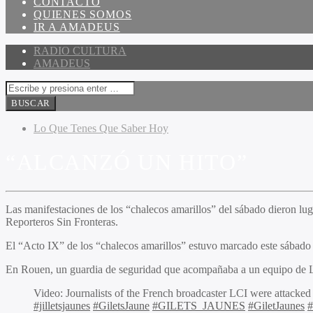
CONTACTO
QUIENES SOMOS
IR A AMADEUS
RADIO CULTURA
AMADEUS
Lo Que Tenes Que Saber Hoy
“ALCANZÓ UN HITO”
Las manifestaciones de los “chalecos amarillos” del sábado dieron lugar
Reporteros Sin Fronteras.
El “Acto IX” de los “chalecos amarillos” estuvo marcado este sábado p
En Rouen, un guardia de seguridad que acompañaba a un equipo de LCI
Video: Journalists of the French broadcaster LCI were attacked
#jilletsjaunes
#GiletsJaune
#GILETS_JAUNES
#GiletJaunes
#