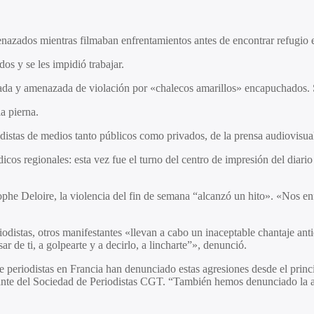
azados mientras filmaban enfrentamientos antes de encontrar refugio e
os y se les impidió trabajar.
tada y amenazada de violación por «chalecos amarillos» encapuchados. S
a pierna.
distas de medios tanto públicos como privados, de la prensa audiovisual 
os regionales: esta vez fue el turno del centro de impresión del diari
tophe Deloire, la violencia del fin de semana “alcanzó un hito». «Nos
iodistas, otros manifestantes «llevan a cabo un inaceptable chantaje ant
e ti, a golpearte y a decirlo, a lincharte”», denunció.
periodistas en Francia han denunciado estas agresiones desde el principi
tante del Sociedad de Periodistas CGT. “También hemos denunciado la ag