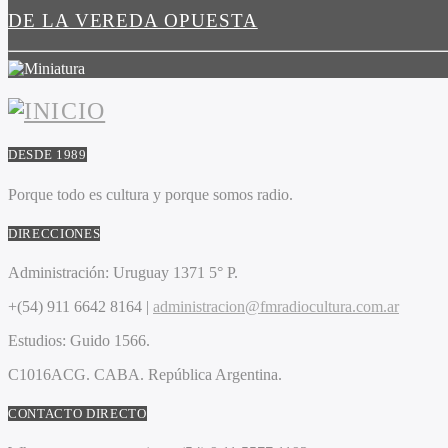
DE LA VEREDA OPUESTA
DESDE 1989
Porque todo es cultura y porque somos radio.
DIRECCIONES
Administración:
Uruguay 1371 5° P.
+(54) 911 6642 8164 |
administracion@fmradiocultura.com.ar
Estudios:
Guido 1566.
C1016ACG
. CABA.
República Argentina.
CONTACTO DIRECTO