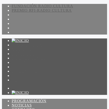
FUNDACIÓN RADIO CULTURA
PREMIO RFI-RADIO CULTURA
PROGRAMACIÓN
NOTICIAS
CONTACTO
QUIENES SOMOS
IR A AMADEUS
ON DEMAND
ESCUCHAR
VER
PROGRAMACIÓN
NOTICIAS