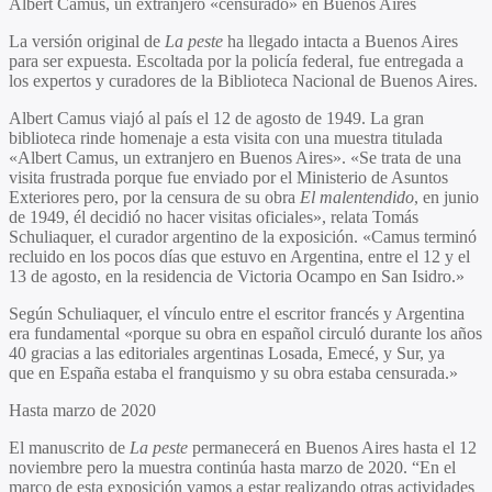
Albert Camus, un extranjero «censurado» en Buenos Aires
La versión original de
La peste
ha llegado intacta a Buenos Aires
para ser expuesta. Escoltada por la policía federal, fue entregada a
los expertos y curadores de la Biblioteca Nacional de Buenos Aires.
Albert Camus viajó al país el 12 de agosto de 1949. La gran
biblioteca rinde homenaje a esta visita con una muestra titulada
«Albert Camus, un extranjero en Buenos Aires». «Se trata de una
visita frustrada porque fue enviado por el Ministerio de Asuntos
Exteriores pero, por la censura de su obra
El malentendido
, en junio
de 1949, él decidió no hacer visitas oficiales», relata Tomás
Schuliaquer, el curador argentino de la exposición. «Camus terminó
recluido en los pocos días que estuvo en Argentina, entre el 12 y el
13 de agosto, en la residencia de Victoria Ocampo en San Isidro.»
Según Schuliaquer, el vínculo entre el escritor francés y Argentina
era fundamental «porque su obra en español circuló durante los años
40 gracias a las editoriales argentinas Losada, Emecé, y Sur, ya
que en España estaba el franquismo y su obra estaba censurada.»
Hasta marzo de 2020
El manuscrito de
La peste
permanecerá en Buenos Aires hasta el 12
noviembre pero la muestra continúa hasta marzo de 2020. “En el
marco de esta exposición vamos a estar realizando otras actividades