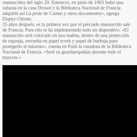
manuscritos del siglo 20. Entonces, en junio de 1983 hubo una
subasta en la casa Drouot y la Biblioteca Nacional de Francia
adquirió así
La peste
de Camus y otros documentos», agrega
Dupuy-Olivier.
35 años después, es la primera vez que el preciado manuscrito sale
de Francia. Para ello se ha implementado todo un dispositivo. «El
manuscrito será colocado en una maleta, dentro de una protección
de esponja, envuelta en papel tyvek y papel de burbuja para
protegerlo al máximo», cuenta en París la curadora de la Biblioteca
Nacional de Francia. «Seré su guardaespaldas durante todo el
trayecto.»