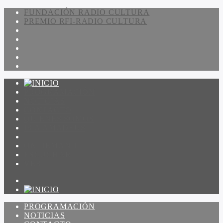
FUNDACIÓN RADIO CULTURA
PREMIO RFI-RADIO CULTURA
PROGRAMACIÓN
NOTICIAS
CONTACTO
QUIENES SOMOS
IR A AMADEUS
ON DEMAND
ESCUCHAR
VER
PROGRAMACIÓN
NOTICIAS