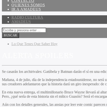
CONTACTO
QUIENES SOMOS
IR A AMADEUS
RADIO CULTURA
AMADEUS
Lo Que Tenes Que Saber Hoy
ALERTA SPOILERS
Se casarán los archirivales: Gatúbela y Batman darán el sí en una edi
Mañana, 4 de julio, día de la independencia estadounidense, no será u
sus creadores adelantaron que la historia dará un giro inesperado: de 
En esta nueva entrega, el multimillonario Bruce Wayne llevará al alt
Pero, ¿qué sería de esta historia sin el mítico Guasón? Será el encarg
Aún con los detalles generales, las ansias por leer este comic parecen