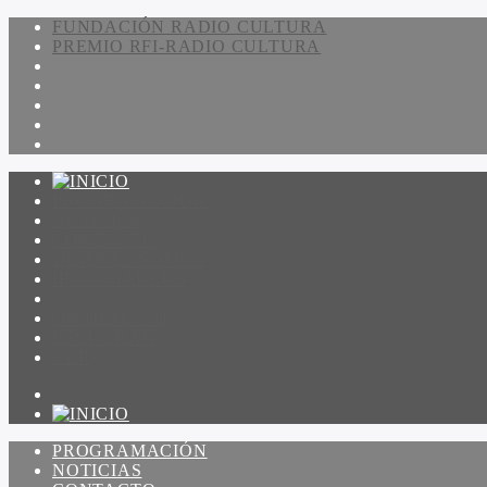
FUNDACIÓN RADIO CULTURA
PREMIO RFI-RADIO CULTURA
PROGRAMACIÓN
NOTICIAS
CONTACTO
QUIENES SOMOS
IR A AMADEUS
ON DEMAND
ESCUCHAR
VER
PROGRAMACIÓN
NOTICIAS