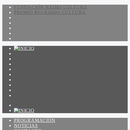
FUNDACIÓN RADIO CULTURA
PREMIO RFI-RADIO CULTURA
PROGRAMACIÓN
NOTICIAS
CONTACTO
QUIENES SOMOS
IR A AMADEUS
ON DEMAND
ESCUCHAR
VER
PROGRAMACIÓN
NOTICIAS