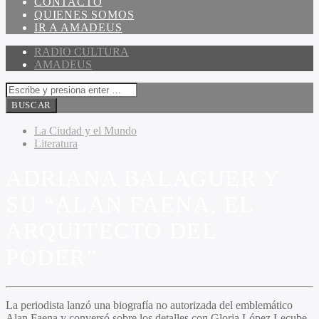
CONTACTO
QUIENES SOMOS
IR A AMADEUS
RADIO CULTURA
AMADEUS
La Ciudad y el Mundo
Literatura
ADRIANA BALAGUER Y
SU “ALAN FAENA, EL
ARQUITECTO DEL
PODER”
La periodista lanzó una biografía no autorizada del emblemático
Alan Faena y conversó sobre los detalles con Gloria López Lecube