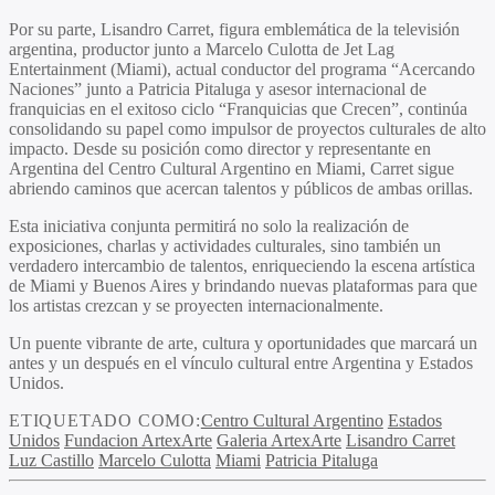
Por su parte,
Lisandro Carret,
figura emblemática de la televisión
argentina, productor junto a
Marcelo Culotta
de Jet Lag
Entertainment (Miami), actual conductor del programa “Acercando
Naciones” junto a
Patricia Pitaluga
y asesor internacional de
franquicias en el exitoso ciclo “Franquicias que Crecen”, continúa
consolidando su papel como impulsor de proyectos culturales de alto
impacto. Desde su posición como director y representante en
Argentina del Centro Cultural Argentino en Miami, Carret sigue
abriendo caminos que acercan talentos y públicos de ambas orillas.
Esta iniciativa conjunta permitirá no solo la realización de
exposiciones, charlas y actividades culturales, sino también un
verdadero intercambio de talentos, enriqueciendo la escena artística
de Miami y Buenos Aires y brindando nuevas plataformas para que
los artistas crezcan y se proyecten internacionalmente.
Un puente vibrante de arte, cultura y oportunidades que marcará un
antes y un después en el vínculo cultural entre Argentina y Estados
Unidos.
ETIQUETADO COMO:
Centro Cultural Argentino
Estados
Unidos
Fundacion ArtexArte
Galeria ArtexArte
Lisandro Carret
Luz Castillo
Marcelo Culotta
Miami
Patricia Pitaluga