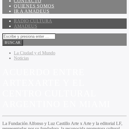
CONTACTO
QUIENES SOMOS
IR A AMADEUS
RADIO CULTURA
AMADEUS
La Ciudad y el Mundo
Noticias
ACUERDO ENTRE
ARTEXARTE Y EL
CENTRO CULTURAL
ARGENTINO EN MIAMI
La Fundación Alfonso y Luz Castillo
Arte x Arte
y la editorial LF,
representadas por su fundadora, la reconocida promotora cultural