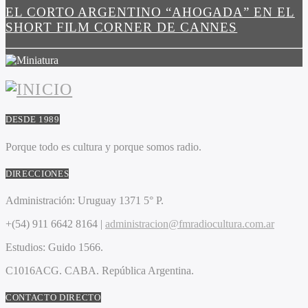
EL CORTO ARGENTINO “AHOGADA” EN EL
SHORT FILM CORNER DE CANNES
DESDE 1989
Porque todo es cultura y porque somos radio.
DIRECCIONES
Administración:
Uruguay 1371 5° P.
+(54) 911 6642 8164 |
administracion@fmradiocultura.com.ar
Estudios:
Guido 1566.
C1016ACG
. CABA.
República Argentina.
CONTACTO DIRECTO