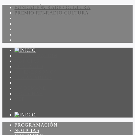
FUNDACIÓN RADIO CULTURA
PREMIO RFI-RADIO CULTURA
PROGRAMACIÓN
NOTICIAS
CONTACTO
QUIENES SOMOS
IR A AMADEUS
ON DEMAND
ESCUCHAR
VER
PROGRAMACIÓN
NOTICIAS