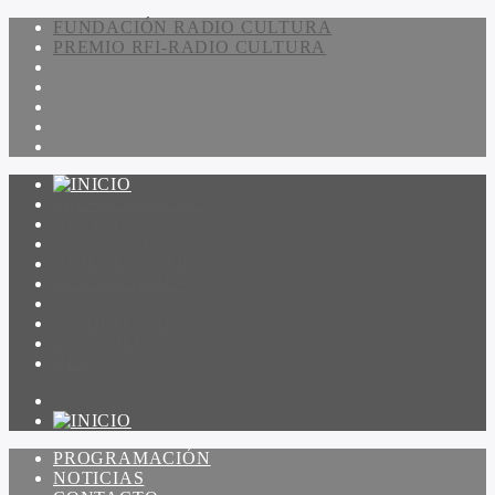
FUNDACIÓN RADIO CULTURA
PREMIO RFI-RADIO CULTURA
PROGRAMACIÓN
NOTICIAS
CONTACTO
QUIENES SOMOS
IR A AMADEUS
ON DEMAND
ESCUCHAR
VER
PROGRAMACIÓN
NOTICIAS