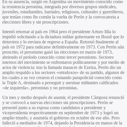
En su ausencia, surgió en Argentina un movimiento conocido como
la resistencia peronista, integrada por diversos grupos sindicales,
juveniles, estudiantiles, barriales, religiosos, culturales y guerrilleros,
que tenían como fin común la vuelta de Perón y la convocatoria a
elecciones libres y sin proscripciones.
Intentó retornar al país en 1964 pero el presidente Arturo Illía lo
impidió solicitando a la dictadura militar gobernante en Brasil que lo
detuviera y lo enviara de regreso a España. Retornó finalmente al
país en 1972 para radicarse definitivamente en 1973. Con Perón aún
proscrito, el peronismo ganó las elecciones en marzo de 1973,
abriendo el período conocido como tercer peronismo. Sectores
internos del movimiento se enfrentaron políticamente y por medio de
actos de violencia: tras la llamada masacre de Ezeiza, Perón dio un
amplio respaldo a los sectores «ortodoxos» de su partido, algunos de
los cuales a su vez crearon el comando parapolicial conocido como
la Triple A, destinado a perseguir y asesinar militantes calificados
«de izquierda», peronistas y no peronistas.
Un mes y medio después de asumir, el presidente Cámpora renunció
y se convocó a nuevas elecciones sin proscripciones. Perón se
presentó junto a su esposa como candidatos a presidente y
vicepresidenta respectivamente en septiembre de 1973 y logró un
amplio triunfo, y asumiría el gobierno en octubre de ese año. Pero
falleció a mediados de 1974, dejando la Presidencia en manos de la