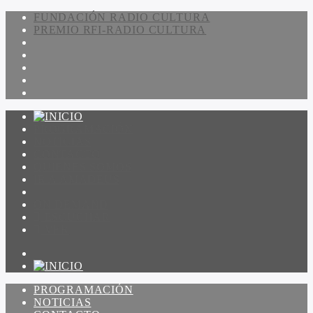
FUNDACIÓN RADIO CULTURA
PREMIO RFI-RADIO CULTURA
PROGRAMACIÓN
NOTICIAS
CONTACTO
QUIENES SOMOS
IR A AMADEUS
ON DEMAND
ESCUCHAR
VER
PROGRAMACIÓN
NOTICIAS