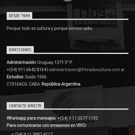
DESDE 1989
Porque todo es cultura y porque somos radio.
DIRECCIONES
Administración:
Uruguay 1371 5° P.
+(54) 911 6642 8164 |
administracion@fmradiocultura.com.ar
Estudios:
Guido 1566.
C1016ACG
. CABA.
República Argentina.
CONTACTO DIRECTO
Whatsapp para mensajes:
+(54) 9 11 5577 1192
Para comunicarse con emisiones en VIVO:
+ (54) 9 11 3987 4117