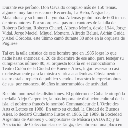
Durante ese período, Don Osvaldo compuso más de 150 temas,
algunos muy famosos como Recuerdo, La Beba, Negracha,
Malandraca y su himno La yumba. Además grabó más de 600 temas
de otros autores. Por su orquesta pasaron cantores de la talla de
Roberto Beltrán, Roberto Chanel, Alberto Morán, desde 1944, Jorge
Vidal, Jorge Maciel, Miguel Montero, Alfredo Belusi, Adrián Guida
y Abel Córdoba, este último cantó durante 30 años en la orquesta de
Pugliese.
Tal era la talla artística de este hombre que en 1985 logra lo que
nadie hasta entonces: el 26 de diciembre de ese año, para festejar su
cumpleaños número 80, su orquesta tocaría en el conocidísimo
Teatro Colón de la Ciudad de Buenos Aires, lugar reservado casi
exclusivamente para la música y lírica académicas. Obviamente el
teatro estaba repleto de público viendo al maestro interpretar obras
de sus, por entonces, 46 años ininterrumpidos de actividad.
Recibió innumerables distinciones. El gobierno de Cuba le otorgó la
medalla Alejo Carpentier, la más importante distinción cultural de la
isla, el gobierno francés lo nombró Commandeur de L’Ordre des
Arts et Lettres en 1988. En tanto su ciudad, la Ciudad de Buenos
Aires, lo declaró Ciudadano Ilustre en 1986. En 1989, la Sociedad
Argentina de Autores y Compositores de Música (SADAIC) y la
Asociación de Coleccionistas de Tango, descubrieron una placa en