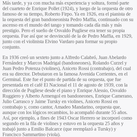
Más tarde, y ya con mucha más experiencia y soltura, formó parte
del cuarteto de Enrique Pollet (1924), y luego de la orquesta de otro
famoso de su tiempo, Roberto Firpo. Ya en 1926, era el pianista de
la orquesta del gran bandoneonista Pedro Maffia, continuado con su
ascenso en el mundo del tango y tomando cada día más y más
prestigio. Pero el sueño de Osvaldo Pugliese era tener su propia
orquesta. Fue así que se desvinculó de la de Pedro Maffia, en 1929,
junto con el violinista Elvino Vardaro para formar su propio
conjunto.
En 1936 creó un sexteto junto a Alfredo Calabró, Juan Abelardo
Fernández y Marcos Madrigal (bandoneones), Rolando Curzel y
Juan Pedro Potenza (violines), Aniceto Rossi (contrabajo), del cual
era su director. Debutaron en la famosa Avenida Corrientes, en el
Germinal. Este fue el punto de partida de su orquesta, que fue
presentada en el café El Nacional el 11 de agosto de 1939, con la
dirección de Pugliese desde el piano y Enrique Alessio, Osvaldo
Ruggiero y Alberto Armengol en bandoneones, Enrique Camerano,
Julio Carrasco y Jaime Tursky en violines, Aniceto Rossi en
contrabajo y, como cantor, Amadeo Mandarino, orquesta que,
aunque con los lógicos recambios, lo acompañó durante 55 años.
Así, por ejemplo, a fines de 1943 Oscar Herrero se incorporó como
segundo en la fila de violines y estuvo en la orquesta 25 años y
trabajó junto a Emilio Balcarce (que reemplazó a Tursky) y
Francisco Sammartino (viola).