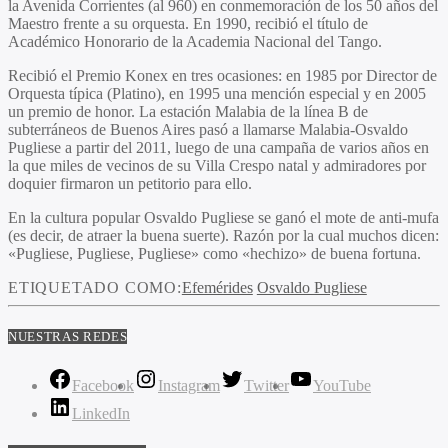
la Avenida Corrientes (al 960) en conmemoración de los 50 años del
Maestro frente a su orquesta. En 1990, recibió el título de
Académico Honorario de la Academia Nacional del Tango.
Recibió el Premio Konex en tres ocasiones: en 1985 por Director de
Orquesta típica (Platino), en 1995 una mención especial y en 2005
un premio de honor. La estación Malabia de la línea B de
subterráneos de Buenos Aires pasó a llamarse Malabia-Osvaldo
Pugliese a partir del 2011, luego de una campaña de varios años en
la que miles de vecinos de su Villa Crespo natal y admiradores por
doquier firmaron un petitorio para ello.
En la cultura popular Osvaldo Pugliese se ganó el mote de anti-mufa
(es decir, de atraer la buena suerte). Razón por la cual muchos dicen:
«Pugliese, Pugliese, Pugliese» como «hechizo» de buena fortuna.
ETIQUETADO COMO:
Efemérides
Osvaldo Pugliese
NUESTRAS REDES
Facebook
Instagram
Twitter
YouTube
LinkedIn