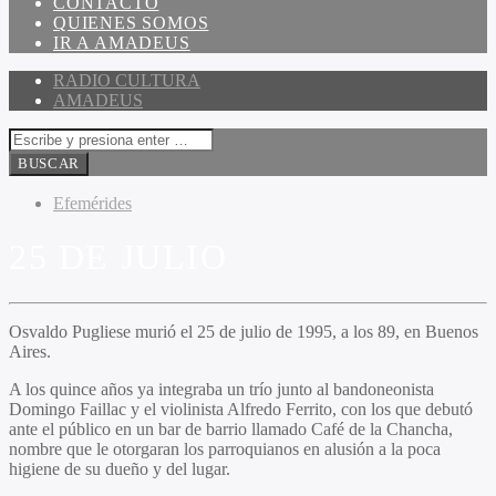
CONTACTO
QUIENES SOMOS
IR A AMADEUS
RADIO CULTURA
AMADEUS
Efemérides
25 DE JULIO
Osvaldo Pugliese murió el 25 de julio de 1995, a los 89, en Buenos
Aires.
A los quince años ya integraba un trío junto al bandoneonista
Domingo Faillac y el violinista Alfredo Ferrito, con los que debutó
ante el público en un bar de barrio llamado Café de la Chancha,
nombre que le otorgaran los parroquianos en alusión a la poca
higiene de su dueño y del lugar.