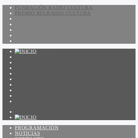
FUNDACIÓN RADIO CULTURA
PREMIO RFI-RADIO CULTURA
PROGRAMACIÓN
NOTICIAS
CONTACTO
QUIENES SOMOS
IR A AMADEUS
ON DEMAND
ESCUCHAR
VER
PROGRAMACIÓN
NOTICIAS