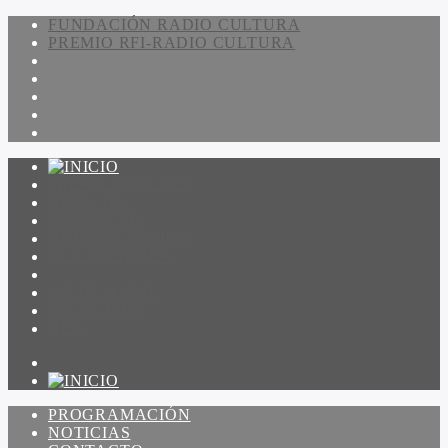
FUNDACIÓN RADIO CULTURA
PREMIO RFI-RADIO CULTURA
PROGRAMACIÓN
NOTICIAS
CONTACTO
QUIENES SOMOS
IR A AMADEUS
ON DEMAND
ESCUCHAR
VER
PROGRAMACIÓN
NOTICIAS