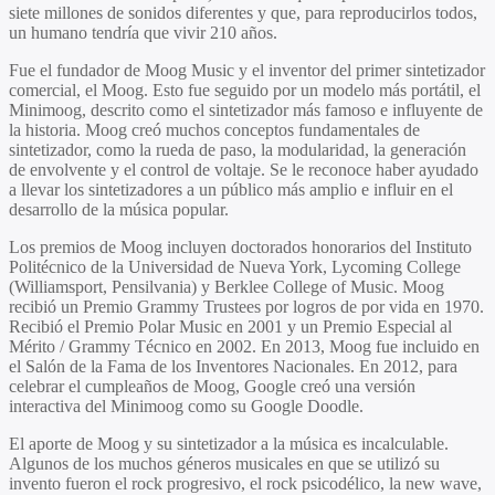
siete millones de sonidos diferentes y que, para reproducirlos todos,
un humano tendría que vivir 210 años.
Fue el fundador de Moog Music y el inventor del primer sintetizador
comercial, el Moog. Esto fue seguido por un modelo más portátil, el
Minimoog, descrito como el sintetizador más famoso e influyente de
la historia. Moog creó muchos conceptos fundamentales de
sintetizador, como la rueda de paso, la modularidad, la generación
de envolvente y el control de voltaje. Se le reconoce haber ayudado
a llevar los sintetizadores a un público más amplio e influir en el
desarrollo de la música popular.
Los premios de Moog incluyen doctorados honorarios del Instituto
Politécnico de la Universidad de Nueva York, Lycoming College
(Williamsport, Pensilvania) y Berklee College of Music. Moog
recibió un Premio Grammy Trustees por logros de por vida en 1970.
Recibió el Premio Polar Music en 2001 y un Premio Especial al
Mérito / Grammy Técnico en 2002. En 2013, Moog fue incluido en
el Salón de la Fama de los Inventores Nacionales. En 2012, para
celebrar el cumpleaños de Moog, Google creó una versión
interactiva del Minimoog como su Google Doodle.
El aporte de Moog y su sintetizador a la música es incalculable.
Algunos de los muchos géneros musicales en que se utilizó su
invento fueron el rock progresivo, el rock psicodélico, la new wave,