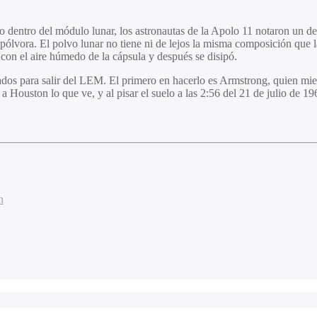
sco dentro del módulo lunar, los astronautas de la Apolo 11 notaron un de
ólvora. El polvo lunar no tiene ni de lejos la misma composición que la
o con el aire húmedo de la cápsula y después se disipó.
ados para salir del LEM. El primero en hacerlo es Armstrong, quien mien
a Houston lo que ve, y al pisar el suelo a las 2:56 del 21 de julio de 
n