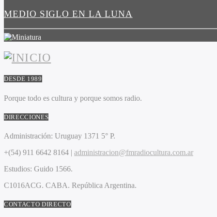
MEDIO SIGLO EN LA LUNA
DESDE 1989
Porque todo es cultura y porque somos radio.
DIRECCIONES
Administración:
Uruguay 1371 5° P.
+(54) 911 6642 8164 |
administracion@fmradiocultura.com.ar
Estudios:
Guido 1566.
C1016ACG
. CABA.
República Argentina.
CONTACTO DIRECTO