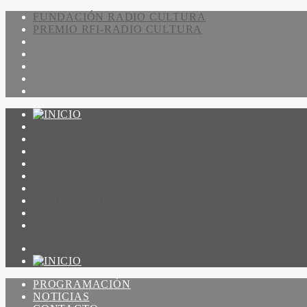
FUNDACIÓN RADIO CULTURA
PREMIO RFI-RADIO CULTURA
PROGRAMACIÓN
NOTICIAS
CONTACTO
QUIENES SOMOS
IR A AMADEUS
ON DEMAND
ESCUCHAR
VER
PROGRAMACIÓN
NOTICIAS