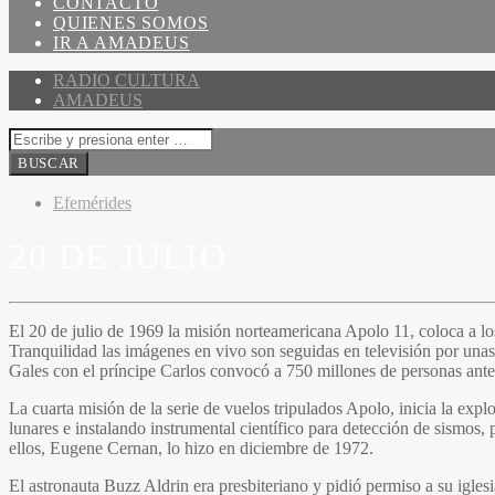
CONTACTO
QUIENES SOMOS
IR A AMADEUS
RADIO CULTURA
AMADEUS
Efemérides
20 DE JULIO
El 20 de julio de 1969 la misión norteamericana Apolo 11, coloca a l
Tranquilidad las imágenes en vivo son seguidas en televisión por unas
Gales con el príncipe Carlos convocó a 750 millones de personas ante 
La cuarta misión de la serie de vuelos tripulados Apolo, inicia la ex
lunares e instalando instrumental científico para detección de sismos, p
ellos, Eugene Cernan, lo hizo en diciembre de 1972.
El astronauta Buzz Aldrin era presbiteriano y pidió permiso a su igle