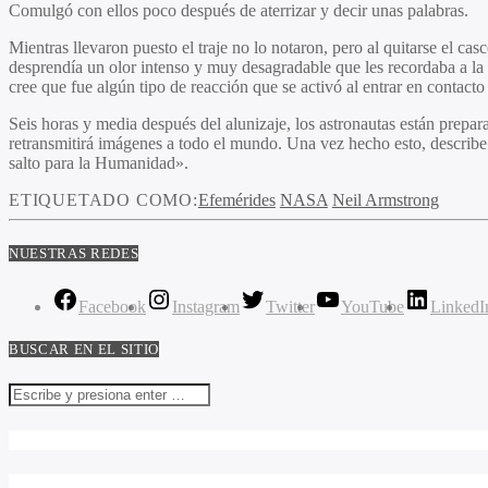
Comulgó con ellos poco después de aterrizar y decir unas palabras.
Mientras llevaron puesto el traje no lo notaron, pero al quitarse el ca
desprendía un olor intenso y muy desagradable que les recordaba a la p
cree que fue algún tipo de reacción que se activó al entrar en contact
Seis horas y media después del alunizaje, los astronautas están prepar
retransmitirá imágenes a todo el mundo. Una vez hecho esto, describe 
salto para la Humanidad».
ETIQUETADO COMO:
Efemérides
NASA
Neil Armstrong
NUESTRAS REDES
Facebook
Instagram
Twitter
YouTube
LinkedI
BUSCAR EN EL SITIO