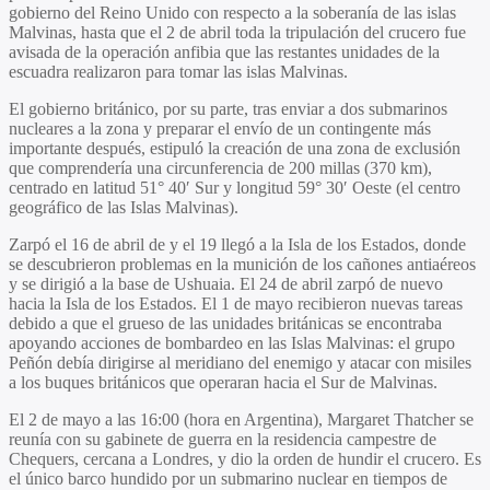
gobierno del Reino Unido con respecto a la soberanía de las islas
Malvinas, hasta que el 2 de abril toda la tripulación del crucero fue
avisada de la operación anfibia que las restantes unidades de la
escuadra realizaron para tomar las islas Malvinas.
El gobierno británico, por su parte, tras enviar a dos submarinos
nucleares a la zona y preparar el envío de un contingente más
importante después, estipuló la creación de una zona de exclusión
que comprendería una circunferencia de 200 millas (370 km),
centrado en latitud 51° 40′ Sur y longitud 59° 30′ Oeste (el centro
geográfico de las Islas Malvinas).
Zarpó el 16 de abril de y el 19 llegó a la Isla de los Estados, donde
se descubrieron problemas en la munición de los cañones antiaéreos
y se dirigió a la base de Ushuaia. El 24 de abril zarpó de nuevo
hacia la Isla de los Estados. El 1 de mayo recibieron nuevas tareas
debido a que el grueso de las unidades británicas se encontraba
apoyando acciones de bombardeo en las Islas Malvinas: el grupo
Peñón debía dirigirse al meridiano del enemigo y atacar con misiles
a los buques británicos que operaran hacia el Sur de Malvinas.
El 2 de mayo a las 16:00 (hora en Argentina), Margaret Thatcher se
reunía con su gabinete de guerra en la residencia campestre de
Chequers, cercana a Londres, y dio la orden de hundir el crucero. Es
el único barco hundido por un submarino nuclear en tiempos de