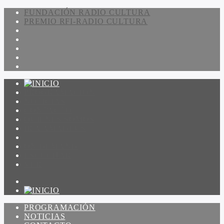
FUNDACIÓN RADIO CULTURA
PREMIO RFI-RADIO CULTURA
PROGRAMACIÓN
NOTICIAS
CONTACTO
QUIENES SOMOS
IR A AMADEUS
ON DEMAND
ESCUCHAR
VER
PROGRAMACIÓN
NOTICIAS