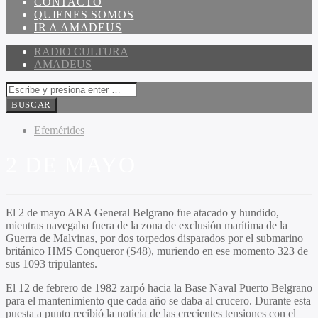
CONTACTO
QUIENES SOMOS
IR A AMADEUS
RADIO CULTURA
AMADEUS
Efemérides
2 DE MAYO
El 2 de mayo ARA General Belgrano fue atacado y hundido,
mientras navegaba fuera de la zona de exclusión marítima de la
Guerra de Malvinas, por dos torpedos disparados por el submarino
británico HMS Conqueror (S48), muriendo en ese momento 323 de
sus 1093 tripulantes.
El 12 de febrero de 1982 zarpó hacia la Base Naval Puerto Belgrano
para el mantenimiento que cada año se daba al crucero. Durante esta
puesta a punto recibió la noticia de las crecientes tensiones con el