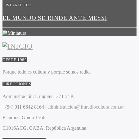
POST ANTERIOR
EL MUNDO SE RINDE ANTE MESSI
DESDE 1989
Porque todo es cultura y porque somos radio.
DIRECCIONES
Administración:
Uruguay 1371 5° P.
+(54) 911 6642 8164 |
administracion@fmradiocultura.com.ar
Estudios:
Guido 1566.
C1016ACG
. CABA.
República Argentina.