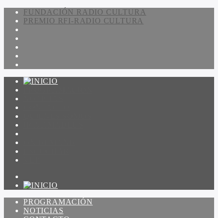
FUNDACIÓN RADIO CULTURA
PREMIO RFI-RADIO CULTURA
PROGRAMACIÓN
NOTICIAS
CONTACTO
QUIENES SOMOS
IR A AMADEUS
ON DEMAND
ESCUCHAR
VER
PROGRAMACIÓN
NOTICIAS