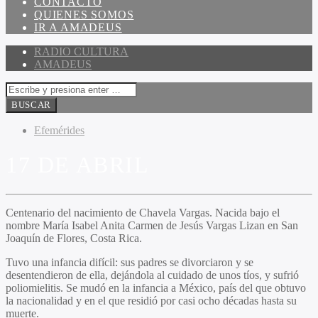
CONTACTO
QUIENES SOMOS
IR A AMADEUS
RADIO CULTURA
AMADEUS
Efemérides
17 DE ABRIL
Centenario del nacimiento de Chavela Vargas. Nacida bajo el
nombre María Isabel Anita Carmen de Jesús Vargas Lizan en San
Joaquín de Flores, Costa Rica.
Tuvo una infancia difícil: sus padres se divorciaron y se
desentendieron de ella, dejándola al cuidado de unos tíos, y sufrió
poliomielitis. Se mudó en la infancia a México, país del que obtuvo
la nacionalidad y en el que residió por casi ocho décadas hasta su
muerte.