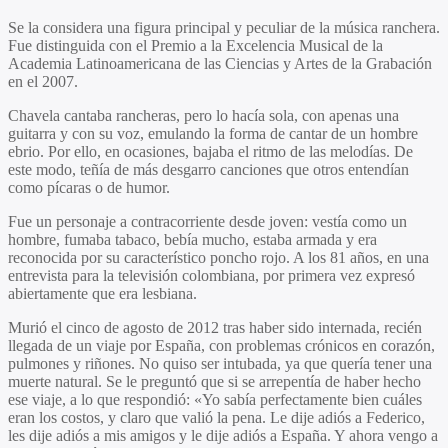
Se la considera una figura principal y peculiar de la música ranchera.
Fue distinguida con el Premio a la Excelencia Musical de la
Academia Latinoamericana de las Ciencias y Artes de la Grabación
en el 2007.
Chavela cantaba rancheras, pero lo hacía sola, con apenas una
guitarra y con su voz, emulando la forma de cantar de un hombre
ebrio. Por ello, en ocasiones, bajaba el ritmo de las melodías. De
este modo, teñía de más desgarro canciones que otros entendían
como pícaras o de humor.
Fue un personaje a contracorriente desde joven: vestía como un
hombre, fumaba tabaco, bebía mucho, estaba armada y era
reconocida por su característico poncho rojo. A los 81 años, en una
entrevista para la televisión colombiana, por primera vez expresó
abiertamente que era lesbiana.
Murió el cinco de agosto de 2012 tras haber sido internada, recién
llegada de un viaje por España, con problemas crónicos en corazón,
pulmones y riñones. No quiso ser intubada, ya que quería tener una
muerte natural. Se le preguntó que si se arrepentía de haber hecho
ese viaje, a lo que respondió: «Yo sabía perfectamente bien cuáles
eran los costos, y claro que valió la pena. Le dije adiós a Federico,
les dije adiós a mis amigos y le dije adiós a España. Y ahora vengo a