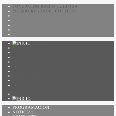
FUNDACIÓN RADIO CULTURA
PREMIO RFI-RADIO CULTURA
PROGRAMACIÓN
NOTICIAS
CONTACTO
QUIENES SOMOS
IR A AMADEUS
ON DEMAND
ESCUCHAR
VER
PROGRAMACIÓN
NOTICIAS